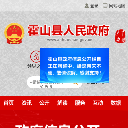
登录
网站地图
领导之窗
走进霍山
移动门户
霍山智搜
首页
资讯
公开
解读
服务
互动
数据