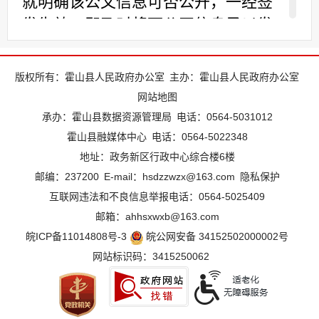
就明确该公文信息可否公开，一经签
发生效，即及时将可公开信息予以发
布。
二、主动公开政府信息情况
版权所有：霍山县人民政府办公室
主办：霍山县人民政府办公室
2017年，我局在政府信息公开网上共
网站地图
主动公开政府信息551条。同时，还积
承办：霍山县数据资源管理局
电话：0564-5031012
极利用省市县网站平台。及时回复衡
霍山县融媒体中心
电话：0564-5022348
地址：政务新区行政中心综合楼6楼
山论坛、百姓畅言、地方领导留言板
邮编：237200
E-mail：hsdzzwzx@163.com
隐私保护
关于群众关心的帖子，回复率达到
互联网违法和不良信息举报电话：0564-5025409
100%。
邮箱：ahhsxwxb@163.com
丰富政府信息公开形式：一是利用霍
皖ICP备11014808号-3
皖公网安备 34152502000002号
山政府信息公开网等媒体向社会公开
网站标识码：3415250062
发布信息；二是公布局办公电话，
5022013（局办公室），接受社会的