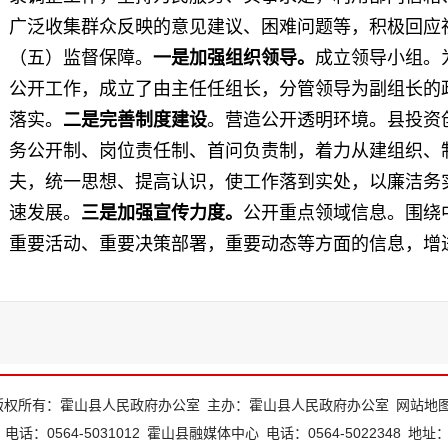
广泛收集群众反映的意见建议、困难问题等，积极回
（五）监督保障。
一是加强组织领导。
成立领导小组。
公开工作，成立了由主任任组长，分管领导为副组长的
落实。
二是完善制度建设
。营造公开透明环境。县投资
务公开制、岗位责任制、首问负责制，着力从建组织、
夫，统一思想、提高认识，使工作落到实处，以廉洁务
速发展。
三是加强宣传力度。
公开重点领域信息。围绕
重要活动、重要决策部署，重要动态等方面的信息，增
界对投资创业中心的职权和流程有所了解。并深入企业
息及政策的变更，普及现行行政审批流程，并向企业寻
二、主动公开政府信息情况
第二十条第（一）项
版权所有：霍山县人民政府办公室
主办：霍山县人民政府办公室
网站地
本
信息内容
本年新制作数量
电话：0564-5031012
霍山县融媒体中心
电话：0564-5022348
地址
量