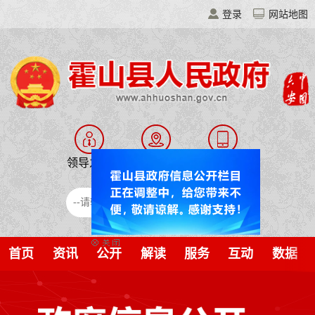
登录
网站地图
领导之窗
走进霍山
移动门户
霍山智搜
首页
资讯
公开
解读
服务
互动
数据