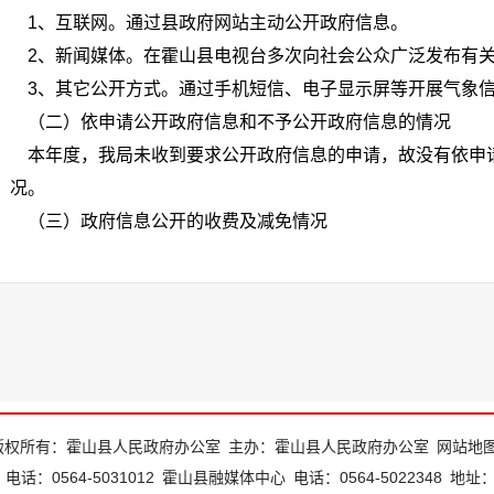
1、互联网。通过县政府网站主动公开政府信息。
2、新闻媒体。在霍山县电视台多次向社会公众广泛发布有
3、其它公开方式。通过手机短信、电子显示屏等开展气象
（二）依申请公开政府信息和不予公开政府信息的情况
本年度，我局未收到要求公开政府信息的申请，故没有依申
况。
（三）政府信息公开的收费及减免情况
2016年，我局没有申请公开信息收取或减免费用情况。
（四）因政府信息公开申请行政复议、提起行政诉讼的情况
2016年，霍山县气象局没有因为政府信息公开工作而被申
（五）其他需要报告的事项
本年度，我局无其他需要报告的事项。
三、政府信息公开工作中存在的主要问题及改进情况
版权所有：霍山县人民政府办公室
主办：霍山县人民政府办公室
网站地
（一）问题分析
电话：0564-5031012
霍山县融媒体中心
电话：0564-5022348
地址
我局政府信息公开工作虽然取得了一定成绩，但也存在一些