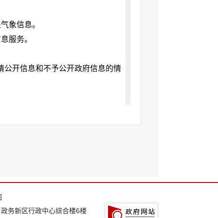
关气象信息。
信息服务。
请公开信息和不予公开政府信息的情
请行政复议、或被提起行政诉讼。
图
：政务新区行政中心综合楼6楼
不足，如信息公开的时效性还需进一