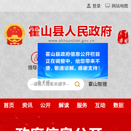
登录
网站地图
领导之窗
走进霍山
移动门户
霍山智搜
首页
资讯
公开
解读
服务
互动
数据