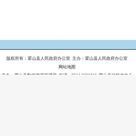
会保险费的责令限期补缴
版权所有：霍山县人民政府办公室
主办：霍山县人民政府办公室
网站地图
承办：霍山县数据资源管理局
电话：0564-5031012
霍山县融媒体中心
电话：0564-5022348
地址：政务新区行政中心综合楼6楼
邮编：237200
E-mail：hsdzzwzx@163.com
隐私保护
互联网违法和不良信息举报电话：0564-5025409
邮箱：ahhsxwxb@163.com
皖ICP备11014808号-3
皖公网安备 34152502000002号
网站标识码：3415250062