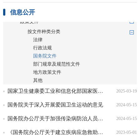
医疗卫生
信息公开
政策文件
按文件种类分类
法律
行政法规
国务院文件
部门规章及规范性文件
地方政策文件
其他
按事项类别分类
国家卫生健康委工业和信息化部国家医保局国家中医药局国家疾控局国家药监局关于改革完善基层药品联动管理...
2025-03-19
标准目录
国务院关于深入开展爱国卫生运动的意见
2024-05-15
投诉举报电话以及网上投诉
渠道
国务院办公厅关于加强传染病防治人员安全防护的意见（国办发〔2015〕1号）
2024-05-15
行政许可类事项
《国务院办公厅关于建立疾病应急救助制度的指导意见》
2023-05-01
行政处罚类事项