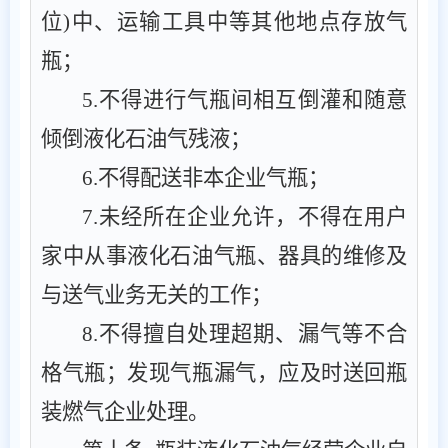
位
)
中、运输工具中等其他地点存放气
瓶
；
5
.
不得进行气瓶间相互倒灌和随意
倾倒液化石油气残液
；
6
.
不得配送非本企业气瓶
；
7
.
未经所在企业允许，不得在用户
家中从事液化石油气瓶、器具的维修及
与送气业务无关的工作
；
8
.
不得
擅
自处理超期、漏气等不合
格气瓶
；
发现气瓶漏气，应及时送回瓶
装燃气企业处理。