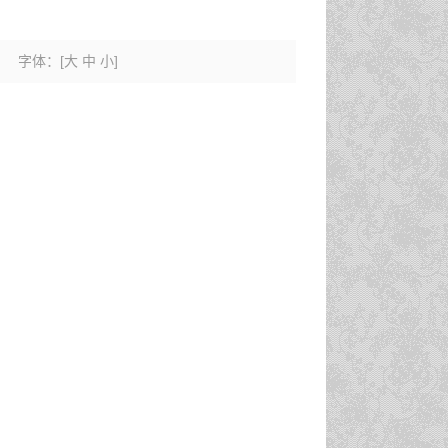
字体：
[
大
中
小
]