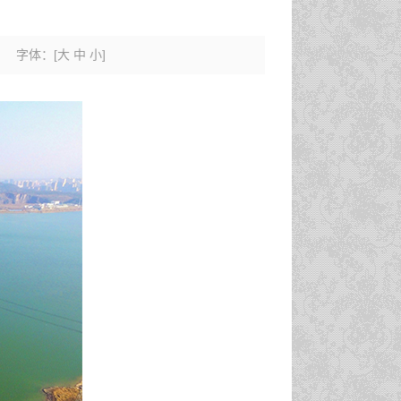
字体：
[
大
中
小
]