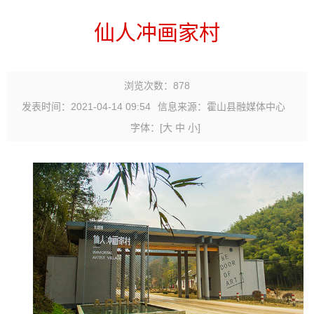
仙人冲画家村
浏览次数：
878
发表时间：2021-04-14 09:54
信息来源：霍山县融媒体中心
字体：
[
大
中
小
]