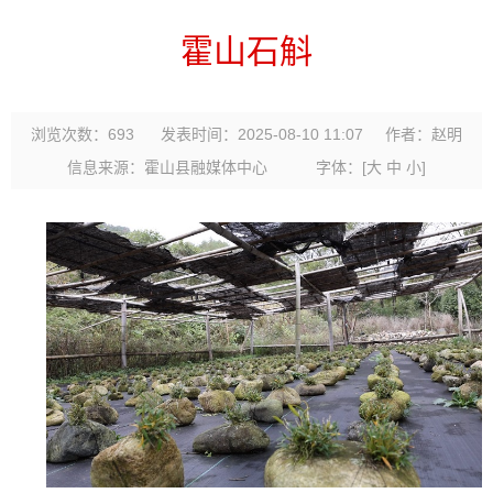
霍山石斛
浏览次数：
693
发表时间：2025-08-10 11:07
作者：赵明
信息来源：霍山县融媒体中心
字体：
[
大
中
小
]