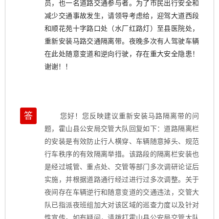
员，也一名道路交通参与者。为了市民出行安全和
减少交通事故发生，请领导考虑给，迎驾大道西段
和顺花苑十字路口处（水厂红路灯）至县医院处，
重新安装马路交通隔离带。夜晚多次有人驾驶车辆
在此处随意变道和逆向行驶，存在重大安全隐患！
谢谢！！
答
您好！您反映建议重新安装马路隔离带的问
题，霍山县公安局交管大队回复如下：道路隔离栏
的安装是有效防止行人横穿、车辆随意掉头、规范
行车秩序的有效隔离举措。该路段的隔离栏安装也
是经过城管、重点处、交管等部门多次调研论证后
实施，并根据道路通行经过进行过多次调整。关于
夜间存在车辆逆行和随意变道的交通违法，交管大
队已指派夜班组加大对该区域的巡查力度以及针对
性宣传。如有疑问，请拨打霍山县公安局交管大队