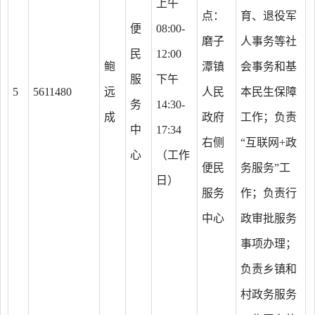
上午
点：
育、退役军
便
08:00-
磨子
人事务等社
民
12:00
鲍
潭镇
会事务和基
服
下午
5
5611480
远
人民
本民生保障
务
14:30-
成
政府
工作；负责
中
17:34
右侧
“互联网+政
心
（工作
便民
务服务”工
日）
服务
作；负责行
中心
政审批服务
事项办理；
负责乡镇和
村政务服务