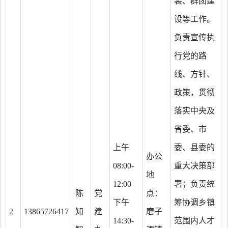
装、群团建
设等工作。
负责宣传执
行党的路
线、方针、
政策，贯彻
落实中央及
省委、市
上午
委、县委的
办公
08:00-
重大决策部
地
12:00
署；负责统
陈
党
点：
下午
筹协调乡镇
2
13865726417
知
建
磨子
14:30-
范围内人才