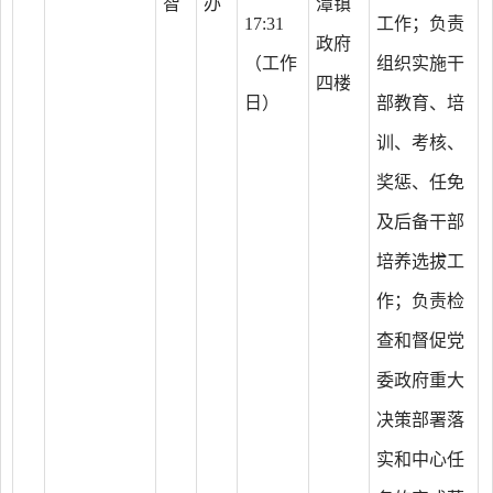
智
办
潭镇
17:31
工作；负责
政府
（工作
组织实施干
四楼
日）
部教育、培
训、考核、
奖惩、任免
及后备干部
培养选拔工
作；负责检
查和督促党
委政府重大
决策部署落
实和中心任