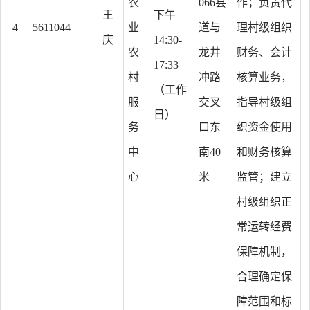
农
066县
作；负责代
王
下午
4
5611044
业
道与
理村级组织
庆
14:30-
农
龙井
财务、会计
17:33
村
冲路
核算业务，
（工作
服
交叉
指导村级组
日）
务
口东
织资金使用
中
南40
和财务核算
心
米
监管；建立
村级组织正
常运转经费
保障机制，
合理确定保
障范围和标