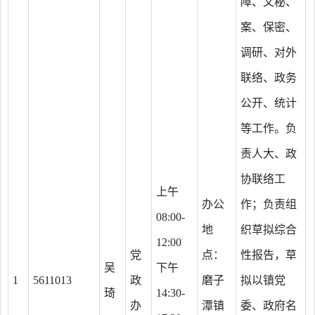
障、文秘、
案、保密、
调研、对外
联络、政务
公开、统计
等工作。负
责人大、政
协联络工
上午
办公
作；负责组
08:00-
地
织草拟综合
12:00
党
点：
性报告，草
吴
下午
1
5611013
政
磨子
拟以镇党
琦
14:30-
办
潭镇
委、政府名