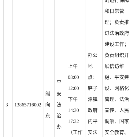
的运行保障
和日常管
理；负责推
进法治政府
建设工作；
办公
负责组织开
上午
地
展信访维
08:00-
点：
稳、平安建
平
12:00
磨子
设、网格化
熊
安
下午
潭镇
管理、法治
3
13865716002
向
法
14:30-
政府
宣传、人民
东
治
17:32
内平
调解、国家
办
（工作
安法
安全教育、