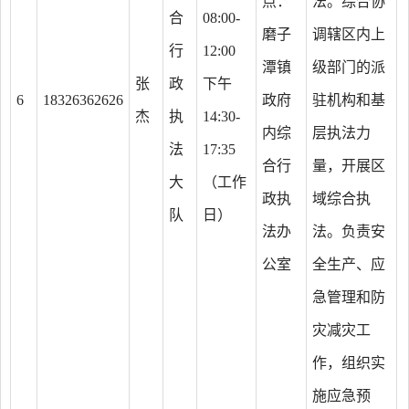
点：
法。综合协
合
08:00-
磨子
调辖区内上
行
12:00
潭镇
级部门的派
张
政
下午
6
18326362626
政府
驻机构和基
杰
执
14:30-
内综
层执法力
法
17:35
合行
量，开展区
大
（工作
政执
域综合执
队
日）
法办
法。负责安
公室
全生产、应
急管理和防
灾减灾工
作，组织实
施应急预