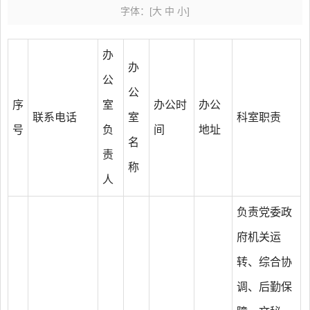
字体：
[
大
中
小
]
办
办
公
公
序
室
办公时
办公
联系电话
室
科室职责
号
负
间
地址
名
责
称
人
负责党委政
府机关运
转、综合协
调、后勤保