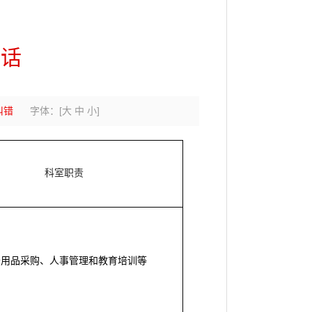
电话
纠错
字体：
[
大
中
小
]
科室职责
公用品采购、人事管理和教育培训等