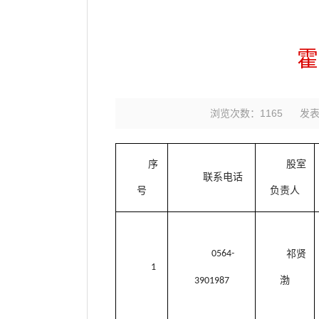
霍
浏览次数：
1165
发表时
序
股室
联系电话
号
负责人
0564-
祁贤
1
渤
3901987