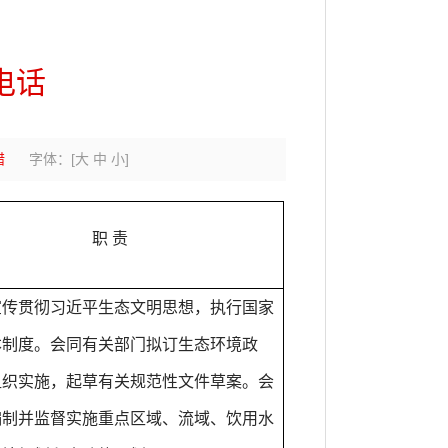
电话
错
字体：
[
大
中
小
]
职
责
宣传贯彻习近平生态文明思想，执行国家
本制度。会同有关部门拟订生态环境政
组织实施，起草有关规范性文件草案。会
编制并监督实施重点区域、流域、饮用水