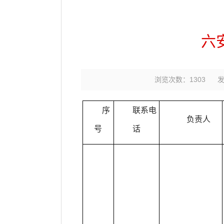
六
浏览次数：
1303
发
序
联系电
负责人
号
话