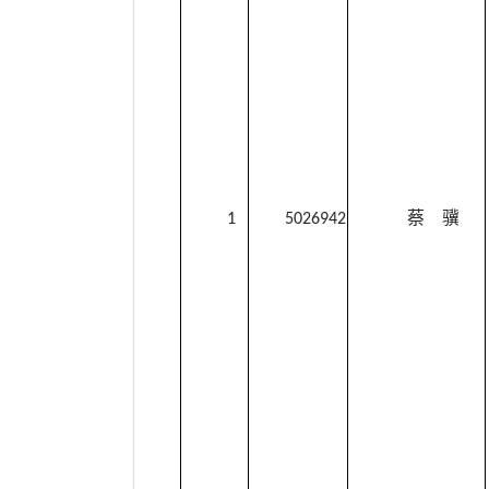
1
5026942
蔡 骥