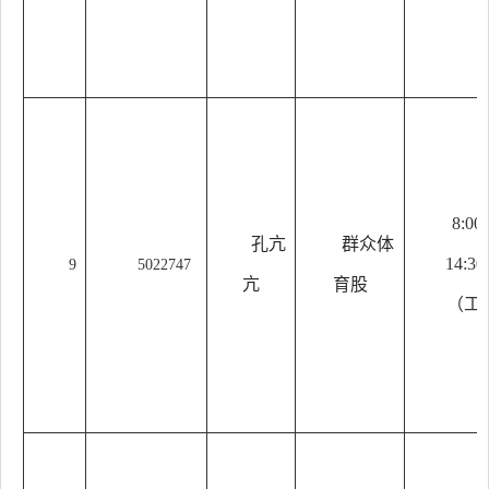
8:00
孔亢
群众体
14:30
9
5022747
亢
育股
（工