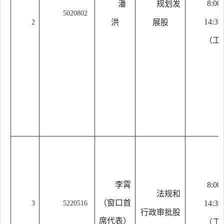
8:00
潘
规划发
5020802
14:30
洪
展股
2
（工
8:00
李霄
法规和
14:30
3
5220516
（窗口首
行政审批股
席代表）
（工