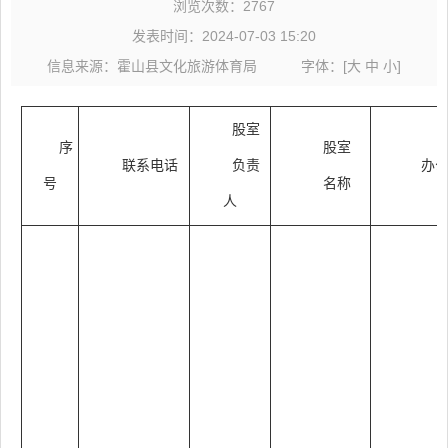
浏览次数：
2767
发表时间：2024-07-03 15:20
信息来源：霍山县文化旅游体育局
字体：
[
大
中
小
]
股
室
序
股
室
联系电话
负责
办
号
名称
人