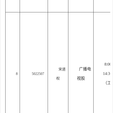
8:00
广播电
宋道
14:30
8
5022507
视股
权
（工