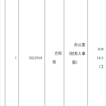
办公室
8:00
方彤
（财务人事
5022918
14:30
1
彤
股）
（工