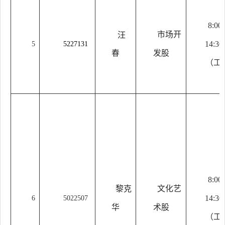
8:00
市场开
汪
14:30
5
5
227131
春
发股
（工
8:00
黎克
文化艺
14:30
6
5022507
华
术股
（工