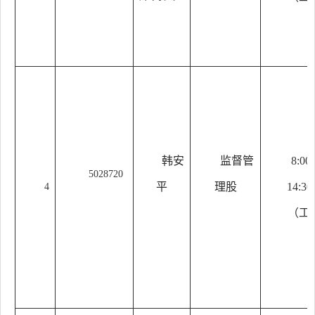
韩安
监督管
8:00
5028720
平
理股
14:30
4
（工