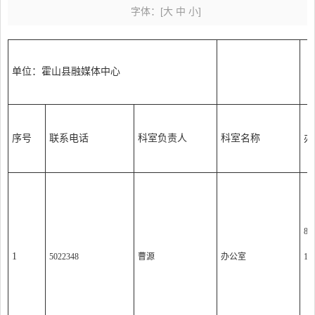
字体：
[
大
中
小
]
单位：霍山县融媒体中心
序号
联系电话
科室负责人
科室名称
办
8:0
1
5022348
曹源
办公室
14:
（