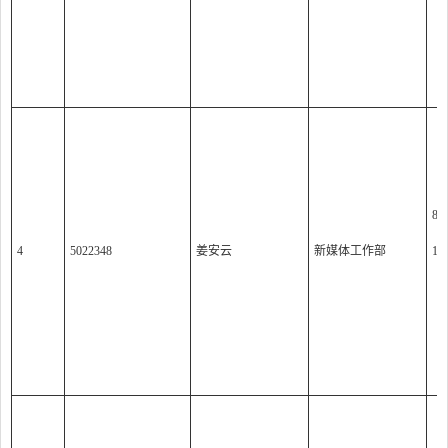
（
8:0
4
5022348
姜安云
新媒体工作部
14:
（