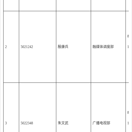
8:0
2
5021242
殷康兵
融媒体调度部
14:
（
8:0
3
5022348
朱文武
广播电视部
14: