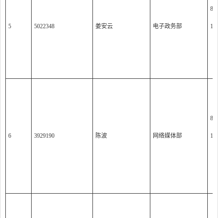
8:0
5
5022348
姜安云
电子政务部
14:
（
8:0
6
3929190
陈波
网络媒体部
14:
（