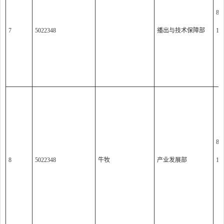
8:0
7
5022348
播出与技术保障部
14:
（
8:0
8
5022348
牛牧
产业发展部
14:
（