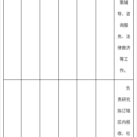
策辅
导、咨
询服
务、法
律救济
等工
作。
负
责研究
拟订辖
区内税
收、社