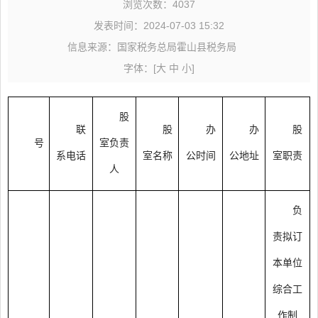
浏览次数：
4037
发表时间：2024-07-03 15:32
信息来源：国家税务总局霍山县税务局
字体：
[
大
中
小
]
股
联
股
办
办
股
号
室负责
系电话
室名称
公时间
公地址
室职责
人
负
责拟订
本单位
综合工
作制