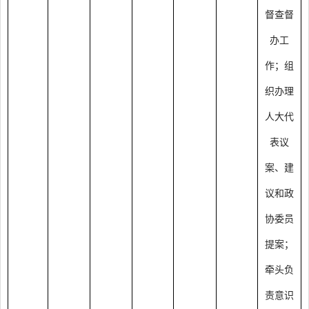
督查督
办工
作；组
织办理
人大代
表议
案、建
议和政
协委员
提案；
牵头负
责意识