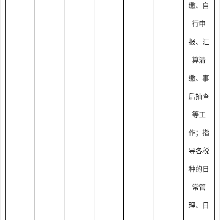
缴、自
行申
报、汇
算清
缴、事
后抽查
等工
作；指
导各税
种的日
常管
理、日