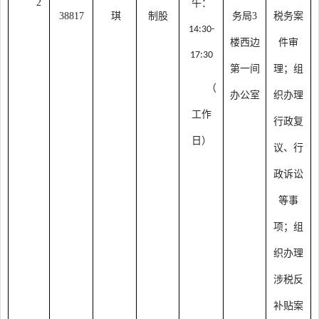
2
午：
38817
琪
制股
务局
3
税务案
14:30-
楼西边
件审
17:30
第一间
理；组
（
办公室
织办理
工作
行政复
日）
议、行
政诉讼
等事
项；组
织办理
涉税反
补贴案