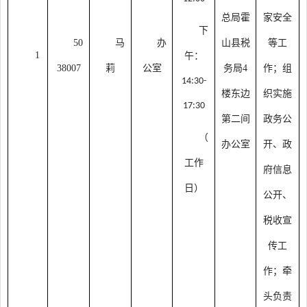
总局霍
家安全
下
50
马
办
山县税
等工
1
午：
38007
莉
公室
务局
4
作；组
14:30-
楼东边
织实施
17:30
第二间
政务公
（
办公室
开、政
工作
府信息
日）
公开、
税收宣
传工
作；牵
头负责