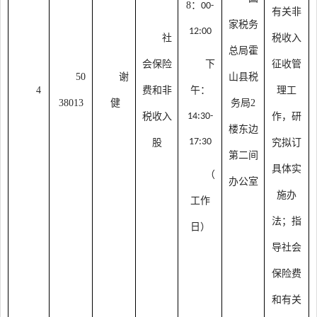
8：
00-
有关非
家税务
12:00
社
税收入
总局霍
会保险
下
征收管
50
谢
山县税
4
费和非
午：
理工
38013
健
务局
2
税收入
14:30-
作，研
楼东边
17:30
股
究拟订
第二间
具体实
（
办公室
施办
工作
法；指
日）
导社会
保险费
和有关