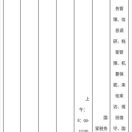
务管
理、信
息调
研、档
案管
理、机
要保
密、来
信来
上
访、值
午：
国
班值
8：
00-
家税务
守、国
12:00