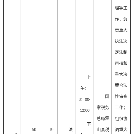
理等工
作；负
责重大
执法决
定法制
审核和
重大决
上
策合法
午：
国
性审查
8：
00-
家税务
工作；
12:00
总局霍
组织协
下
50
叶
法
山县税
调重大