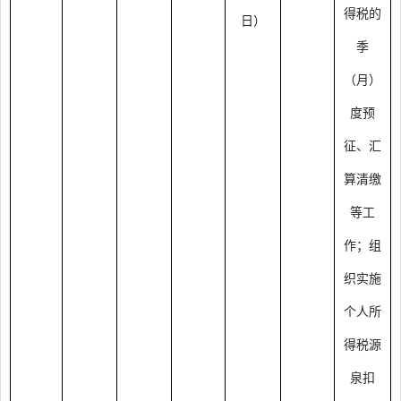
得税的
日）
季
（月）
度预
征、汇
算清缴
等工
作；组
织实施
个人所
得税源
泉扣