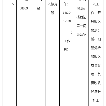
5
入核算
午：
入工
38809
敏
务局
2
股
14:30-
作，开
楼西边
17:30
展收入
第一间
预测分
（
办公室
析、预
工作
警分析
日）
和收入
质量管
理；负
责税收
经济分
析工