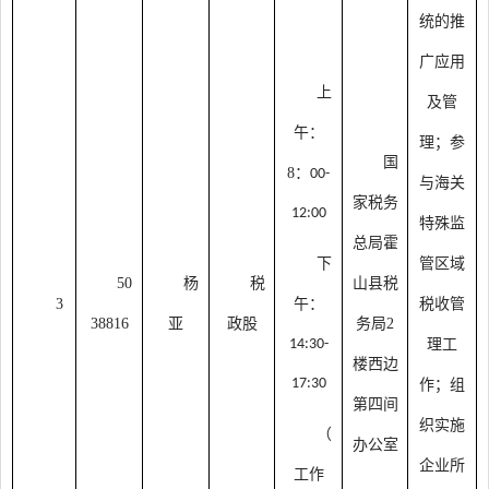
统的推
广应用
上
及管
午：
理；参
国
8：
00-
与海关
家税务
12:00
特殊监
总局霍
下
管区域
50
杨
税
山县税
3
午：
税收管
38816
亚
政股
务局
2
14:30-
理工
楼西边
17:30
作；组
第四间
织实施
（
办公室
企业所
工作