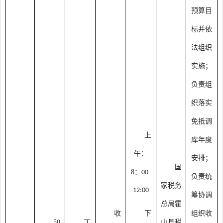
预算目
标并依
法组织
实施；
负责组
织落实
免抵调
上
库年度
午：
安排；
国
8：
00-
负责统
家税务
12:00
筹协调
总局霍
收
下
组织收
50
丁
山县税