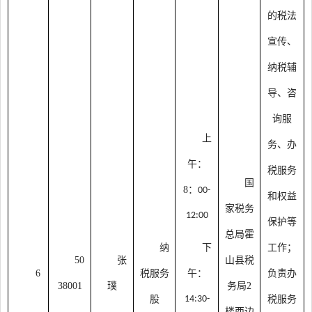
的税法
宣传、
纳税辅
导、咨
询服
上
务、办
午：
税服务
国
8：
00-
和权益
家税务
12:00
保护等
总局霍
纳
下
工作；
50
张
山县税
6
税服务
午：
负责办
38001
璞
务局
2
股
14:30-
税服务
楼西边