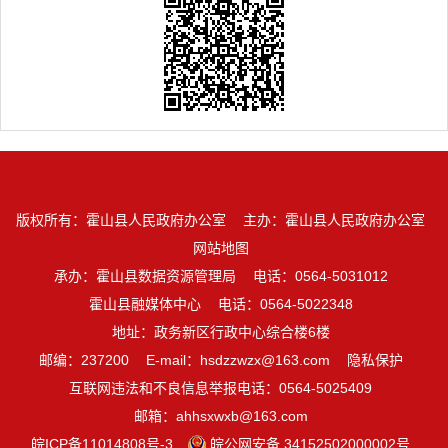
版权所有：霍山县人民政府办公室
主办：霍山县人民政府办公室
网站地图
承办：霍山县数据资源管理局
电话：0564-5031012
霍山县融媒体中心
电话：0564-5022348
地址：政务新区行政中心综合楼6楼
邮编：237200
E-mail：hsdzzwzx@163.com
隐私保护
互联网违法和不良信息举报电话：0564-5025409
邮箱：ahhsxwxb@163.com
皖ICP备11014808号-3
皖公网安备 34152502000002号