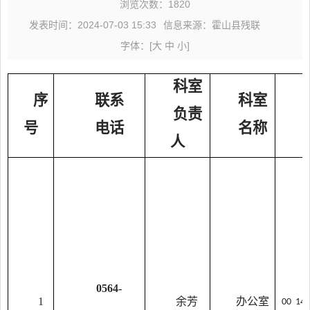
浏览次数：
1820
发表时间：2024-07-03 15:33
信息来源：霍山县残联
字体：
[
大
中
小
]
科室
序
联系
科室
负责
号
电话
名称
人
0564-
1
余芳
办公室
00 1