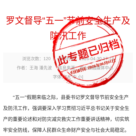
罗文督导“五一”节前安全生产及
防汛工作
浏览次数：
120
发表时间：2026-04-30 17:13
作者：王海 潘先波
信息来源：霍山县融媒体中心
字体：
[
大
中
小
]
“五一”假期来临之际，县委书记罗文督导节前安全生产
及防汛工作，强调要深入学习贯彻习近平总书记关于安全生
产的重要论述和对防灾减灾救灾工作重要讲话精神，切实筑
牢安全防线，保障人民群众生命财产安全与社会大局稳定。