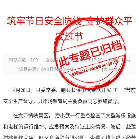
筑牢节日安全防线 守护群众平
安过节
浏览次数：
169
发表时间：2026-04-29 17:29
作者：徐兵
信息来源：霍山县融媒体中心
字体：
[
大
中
小
]
4月28日，县委常委、副县长潘小武带队开展“五一”节前
安全生产督导，县市场监管局主要负责同志参加督导。
在六万情峡景区， 潘小武一行重点检查了大型游乐设施
和电梯的运行维护、应急预案及持证上岗情况。随后，赴臻
甜桃気饮品店、好又多商贸有限公司，查看了线上线下经营