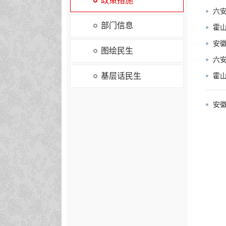
政策措施
六
部门信息
霍
安徽
图绘民生
六安
基层话民生
霍山
安