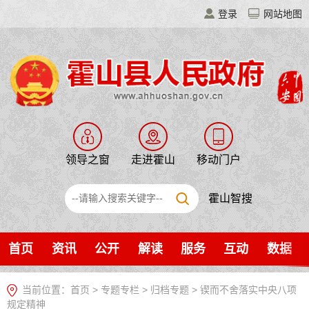
登录
网站地图
领导之窗
走进霍山
移动门户
霍山智搜
首页
资讯
公开
解读
服务
互动
数据
当前位置：
首页
>
专题专栏
>
归档专题
>
锲而不舍落实中央八项
规定精神