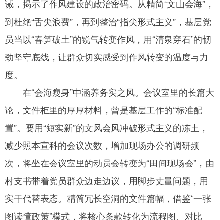
诫，揭示了作风建设的政治密码。从精简“文山会海”，
到杜绝“舌尖浪费”，再到整治“指尖形式主义”，基层党
员当以“春笋破土”的锐气转变作风，用“清泉穿石”的韧
劲坚守底线，让群众切实感受到作风转变的温度与力
度。
在“会海瘦身”中涵养务实之风。会议室里的长篇大
论，文件柜里的厚厚材料，曾是基层工作的“标准配
置”。要用“短实新”的文风会风冲破形式主义的冻土，
减少照本宣科的会议次数，增加现场办公的调研频
次，将坐在会议室里的动员会转变为“田间现场会”，由
村支书带着党员群众边走边议，用脚步丈量问题，用
实干代替表态。精简冗长空洞的文件篇幅，借鉴“一张
图读懂政策”模式，将核心条款转化为流程图、对比