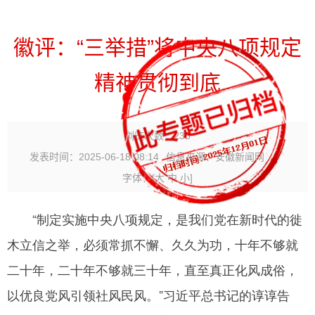
徽评：“三举措”将中央八项规定
精神贯彻到底
浏览次数：
235
发表时间：2025-06-18 08:14
信息来源：安徽新闻网
字体：
[
大
中
小
]
“制定实施中央八项规定，是我们党在新时代的徙
木立信之举，必须常抓不懈、久久为功，十年不够就
二十年，二十年不够就三十年，直至真正化风成俗，
以优良党风引领社风民风。
”习近平总书记的谆谆告