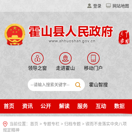
登录
网站地图
领导之窗
走进霍山
移动门户
霍山智搜
首页
资讯
公开
解读
服务
互动
数据
当前位置：
首页
>
专题专栏
>
归档专题
>
锲而不舍落实中央八项
规定精神