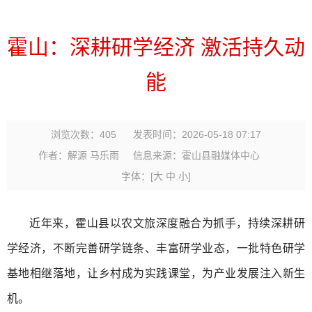
霍山：深耕研学经济 激活持久动
能
浏览次数：
405
发表时间：2026-05-18 07:17
作者：解源 马乐雨
信息来源：霍山县融媒体中心
字体：
[
大
中
小
]
近年来，霍山县以农文旅深度融合为抓手，持续深耕研
学经济，不断完善研学链条、丰富研学业态，一批特色研学
基地相继落地，让乡村成为实践课堂，为产业发展注入新生
机。