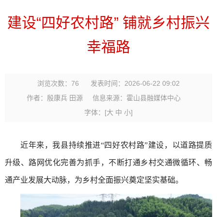
建设“四好农村路” 铺就乡村振兴
幸福路
浏览次数：
76
发表时间：2026-06-22 09:02
作者：殷康兵 田源
信息来源：霍山县融媒体中心
字体：
[
大
中
小
]
近年来，我县持续推进“四好农村路”建设，以道路提质
升级、路网优化完善为抓手，不断打通乡村交通微循环、畅
通产业发展大动脉，为乡村全面振兴奠定坚实基础。