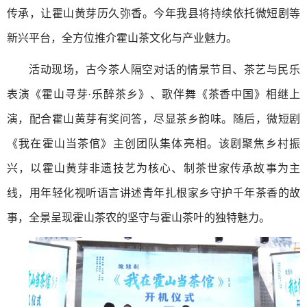
传承，让霍山黄芽历久弥香。今年我县将持续依托微短剧等
新兴平台，全方位推介霍山茶文化与产业魅力。
活动现场，古今茶人隔空对话的情景节目、茶艺与民乐
表演《霍山寻芽·乐醉茶乡》、歌伴舞《茶香中国》相继上
演，配合霍山黄芽有奖问答，尽显茶乡韵味。随后，微短剧
《我在霍山当茶倌》主创团队集体亮相。该剧聚焦乡村振
兴，以霍山黄芽非遗技艺为核心、制茶世家传承故事为主
线，用年轻化视听语言讲述青年扎根家乡守护千年茶香的故
事，全景呈现霍山茶农的坚守与霍山茶叶的独特魅力。