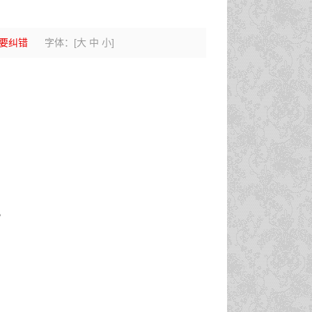
要纠错
字体：
[
大
中
小
]
]。