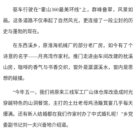
驱车行驶在“霍山360最美环线”上，群峰叠翠，风景如
画。这条道路不仅串起了自然风光，更连接了一段尘封的历
史与蓬勃的现在。
在东西溪乡，原淮海机械厂的部分老厂房，如今有了个
诗意的名字——月亮湾作家村。推门走进由车间改建的枕溪
山房，咖啡的香气与书香交织，窗外是潺潺溪水，窗内是思
想的碰撞。
“今年五一，我们将原来三线军工厂山体仓库改造成时光
穿越特色的山洞餐馆，主打的土灶老母鸡汤簸箕宴几乎每天
爆满。还有新人结婚都在我们作家村办了中式婚礼呢！”乡党
委副书记刘一夫兴奋地介绍道。