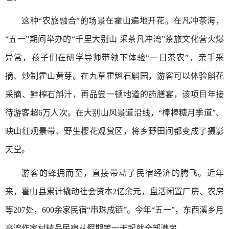
这种“农旅融合”的场景在霍山遍地开花。在凡冲茶海，
“五一”期间举办的“千里大别山 采茶凡冲湾”茶旅文化营火爆
异常，孩子们在研学导师带领下体验“一日茶农”，亲手采
摘、炒制霍山黄芽。在九草霍魁石斛园，游客可以体验斛花
采摘、鲜榨石斛汁，再品尝一顿地道的药膳宴，该项目年接
待游客超6万人次。在大别山风景道沿线，“棒棒糖月季道”、
映山红观景带、野生樱花观赏区，将乡野田间都变成了摄影
天堂。
游客的蜂拥而至，直接带动了民宿经济的腾飞。近年
来，霍山县累计撬动社会资本2亿余元，盘活闲置厂房、农房
等207处，600余家民宿“串珠成链”。今年“五一”，东西溪乡月
亮湾作家村精品民宿从假期第一天起就全部满房。