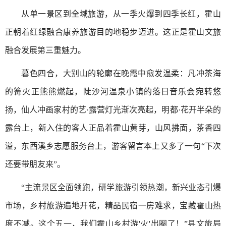
从单一景区到全域旅游，从一季火爆到四季长红，霍山
正朝着红绿融合康养旅游目的地稳步迈进。这正是霍山文旅
融合发展第三重魅力。
暮色四合，大别山的轮廓在晚霞中愈发温柔：凡冲茶海
的篝火正熊熊燃起，陡沙河温泉小镇的落日音乐会宛转悠
扬，仙人冲画家村的艺·露营灯光渐次亮起，明都·花开半朵的
露台上，新入住的客人正品着霍山黄芽，山风拂面，茶香四
溢，东西溪乡志愿服务台上，游客留言本上又多了一句“下次
还要带朋友来”。
“主流景区全面领跑，研学旅游引领热潮，新兴业态引爆
市场，乡村旅游遍地开花，精品民宿一房难求，宝藏霍山热
度不减。这个五一，我们霍山乡村游'火'出圈了！”县文旅局