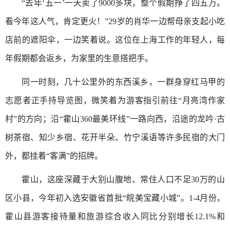
“去年‘五一’一天卖了9000多块，整个假期挣了四五万。
看今年这人气，肯定更火！”29岁的肖华一边帮母亲支起小吃
店前的遮阳伞，一边笑着说。这位在上海工作的年轻人，每
年假期都会返乡，为家里的生意搭把手。
同一时刻，几十公里外的东西溪乡，一群身穿红马甲的
志愿者正手持导览图，微笑着为游客指引前往“月亮湾作家
村”的方向；沿“霍山360最美环线”一路向西，沿途的龙吟·古
树茶宿、知少乡宿、花开半朵、竹宁溪语等许多民宿的大门
外，都挂着“客满”的招牌。
霍山，这座深藏于大别山腹地、常住人口不足30万的山
区小县，今年初入选安徽省首批“皖美宝藏小城”。1-4月份，
霍山县游客接待量和旅游综合收入同比分别增长12.1%和