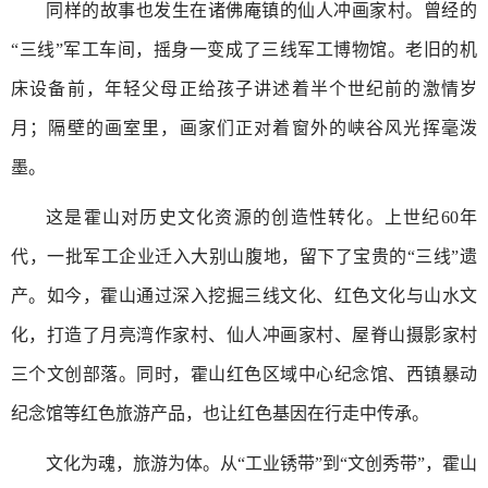
同样的故事也发生在诸佛庵镇的仙人冲画家村。曾经的
“三线”军工车间，摇身一变成了三线军工博物馆。老旧的机
床设备前，年轻父母正给孩子讲述着半个世纪前的激情岁
月；隔壁的画室里，画家们正对着窗外的峡谷风光挥毫泼
墨。
这是霍山对历史文化资源的创造性转化。上世纪60年
代，一批军工企业迁入大别山腹地，留下了宝贵的“三线”遗
产。如今，霍山通过深入挖掘三线文化、红色文化与山水文
化，打造了月亮湾作家村、仙人冲画家村、屋脊山摄影家村
三个文创部落。同时，霍山红色区域中心纪念馆、西镇暴动
纪念馆等红色旅游产品，也让红色基因在行走中传承。
文化为魂，旅游为体。从“工业锈带”到“文创秀带”，霍山