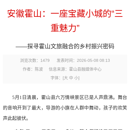
安徽霍山：一座宝藏小城的“三
重魅力”
——探寻霍山文旅融合的乡村振兴密码
浏览次数：
1479
发表时间：2026-05-08 08:13
作者：陈波
信息来源：霍山县融媒体中心
字体：
[
大
中
小
]
5月1日清晨，霍山县六万情峡景区已是人声鼎沸。舞台
的音响开到了最大，导游的小旗在人群中舞动，孩子的欢笑
声此起彼伏。