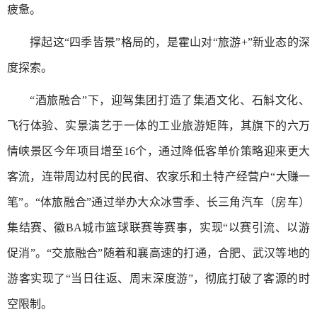
疲惫。
撑起这“四季皆景”格局的，是霍山对“旅游+”新业态的深
度探索。
“酒旅融合”下，迎驾集团打造了集酒文化、石斛文化、
飞行体验、实景演艺于一体的工业旅游矩阵，其旗下的六万
情峡景区今年项目增至16个，通过降低客单价策略迎来更大
客流，连带周边村民的民宿、农家乐和土特产经营户“大赚一
笔”。“体旅融合”通过举办大众冰雪季、长三角汽车（房车）
集结赛、徽BA城市篮球联赛等赛事，实现“以赛引流、以游
促消”。“交旅融合”随着和襄高速的打通，合肥、武汉等地的
游客实现了“当日往返、周末深度游”，彻底打破了客源的时
空限制。