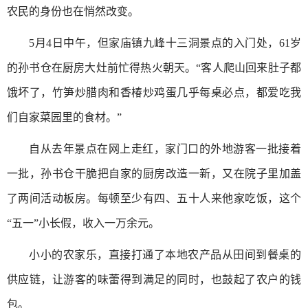
农民的身份也在悄然改变。
5月4日中午，但家庙镇九峰十三洞景点的入门处，61岁
的孙书仓在厨房大灶前忙得热火朝天。“客人爬山回来肚子都
饿坏了，竹笋炒腊肉和香椿炒鸡蛋几乎每桌必点，都爱吃我
们自家菜园里的食材。”
自从去年景点在网上走红，家门口的外地游客一批接着
一批，孙书仓干脆把自家的厨房改造一新，又在院子里加盖
了两间活动板房。每顿至少有四、五十人来他家吃饭，这个
“五一”小长假，收入一万余元。
小小的农家乐，直接打通了本地农产品从田间到餐桌的
供应链，让游客的味蕾得到满足的同时，也鼓起了农户的钱
包。