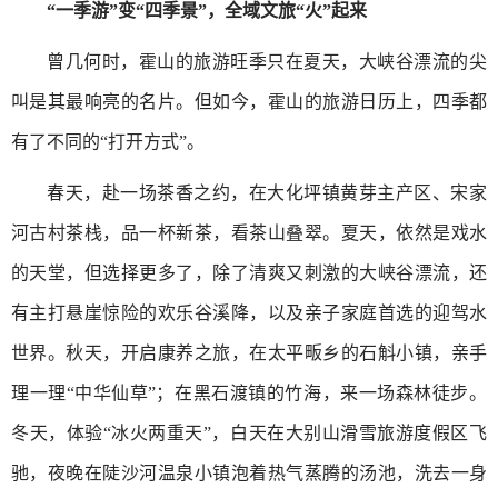
“一季游”变“四季景”，全域文旅“火”起来
曾几何时，霍山的旅游旺季只在夏天，大峡谷漂流的尖
叫是其最响亮的名片。但如今，霍山的旅游日历上，四季都
有了不同的“打开方式”。
春天，赴一场茶香之约，在大化坪镇黄芽主产区、宋家
河古村茶栈，品一杯新茶，看茶山叠翠。夏天，依然是戏水
的天堂，但选择更多了，除了清爽又刺激的大峡谷漂流，还
有主打悬崖惊险的欢乐谷溪降，以及亲子家庭首选的迎驾水
世界。秋天，开启康养之旅，在太平畈乡的石斛小镇，亲手
理一理“中华仙草”；在黑石渡镇的竹海，来一场森林徒步。
冬天，体验“冰火两重天”，白天在大别山滑雪旅游度假区飞
驰，夜晚在陡沙河温泉小镇泡着热气蒸腾的汤池，洗去一身