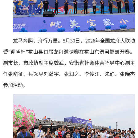
龙马奔腾，舟行万里。5月30日，2026年全国龙舟大联动
暨“迎驾杯”霍山县首届龙舟邀请赛在霍山东淠河擂鼓开赛。
副市长、市政协副主席魏武，安徽省社会体育指导中心副主
任张曦征，县领导刘瀚宇、张润之、李传江、朱静、张晓杰
参加活动。