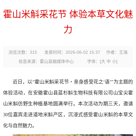
霍山米斛采花节 体验本草文化魅
力
浏览次数：
315
发表时间：2026-06-02 15:37
作者：王海
信息来源：霍山县融媒体中心
字体：
[
大
中
小
]
近日，以“霍山米斛采花节・亲身感受花之‘语’”为主题的
体验活动，在安徽霍山县蓝杉斛生物科技有限公司山宝尖霍
山米斛仿野生种植基地圆满举行。本次活动为期三天，邀请
30位嘉宾走进道地米斛产区，沉浸式感受霍山米斛的本草文
化与自然魅力。