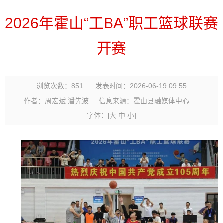
2026年霍山“工BA”职工篮球联赛
开赛
浏览次数：
851
发表时间：2026-06-19 09:55
作者：周宏斌 潘先波
信息来源：霍山县融媒体中心
字体：
[
大
中
小
]