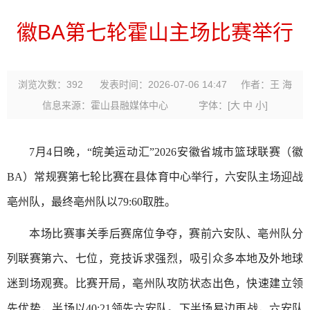
徽BA第七轮霍山主场比赛举行
浏览次数：
392
发表时间：2026-07-06 14:47
作者：王 海
信息来源：霍山县融媒体中心
字体：
[
大
中
小
]
7月4日晚，“皖美运动汇”2026安徽省城市篮球联赛（徽
BA）常规赛第七轮比赛在县体育中心举行，六安队主场迎战
亳州队，最终亳州队以79:60取胜。
本场比赛事关季后赛席位争夺，赛前六安队、亳州队分
列联赛第六、七位，竞技诉求强烈，吸引众多本地及外地球
迷到场观赛。比赛开局，亳州队攻防状态出色，快速建立领
先优势，半场以40:21领先六安队。下半场易边再战，六安队