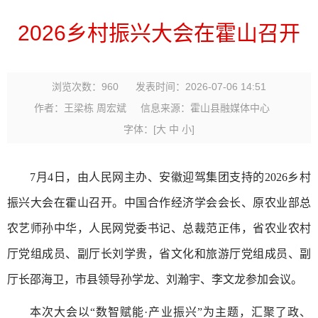
2026乡村振兴大会在霍山召开
浏览次数：
960
发表时间：2026-07-06 14:51
作者：王梁栋 周宏斌
信息来源：霍山县融媒体中心
字体：
[
大
中
小
]
7月4日，由人民网主办、安徽迎驾集团支持的2026乡村
振兴大会在霍山召开。中国合作经济学会会长、原农业部总
农艺师孙中华，人民网党委书记、总裁范正伟，省农业农村
厅党组成员、副厅长刘学贵，省文化和旅游厅党组成员、副
厅长邵海卫，市县领导孙学龙、刘瀚宇、李文龙参加会议。
本次大会以“数智赋能·产业振兴”为主题，汇聚了政、