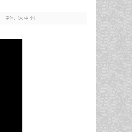
字体：
[
大
中
小
]