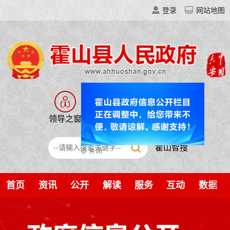
登录
网站地图
领导之窗
走进霍山
移动门户
霍山智搜
首页
资讯
公开
解读
服务
互动
数据