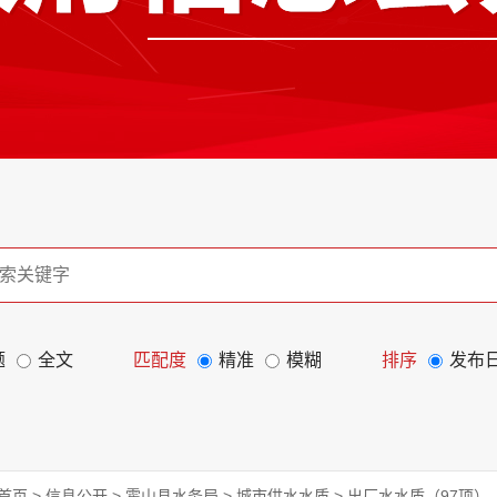
题
全文
匹配度
精准
模糊
排序
发布
首页
>
信息公开
>
霍山县水务局
>
城市供水水质
>
出厂水水质（97项）