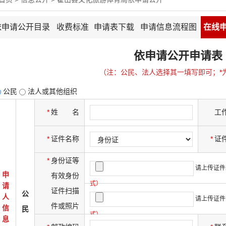
依申请公开目录
收费标准
申请表下载
申请信息流程图
在线
依申请公开申请表
（注：公民、法人选择其一填写即可；
*
公民
法人或其他组织
*
姓
名
工
*
证件名称
*
证
*
身份证等
请上传证件
申
有效身份
式）
请
证件扫描
公
人
请上传证件
件或照片
信
民
式）
息