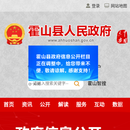
登录
网站地图
领导之窗
走进霍山
移动门户
霍山智搜
首页
资讯
公开
解读
服务
互动
数据