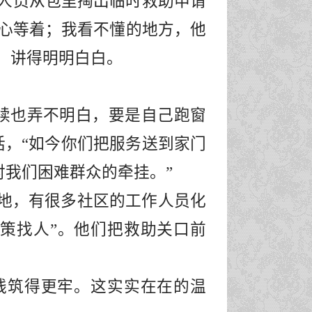
人员从包里掏出临时救助申请
心等着；我看不懂的地方，他
，讲得明明白白。
续也弄不明白，要是自己跑窗
话，
“如今
你们
把服务送到家门
对
我们
困难群众的牵挂。
”
落地，有很多社区
的
工作人员化
政策找人”。他们把救助关口前
底线筑得更牢。这实实在在的温