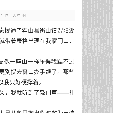
字体：
[
大
中
小
]
态拨通了霍山县衡山镇淠阳湖
就带着表格出现在我家门口，
支像一座山一样压得我踹不过
更别提去窗口办手续了。那些
以我
只
好
硬撑着。
久，我就听到了敲门声
——社