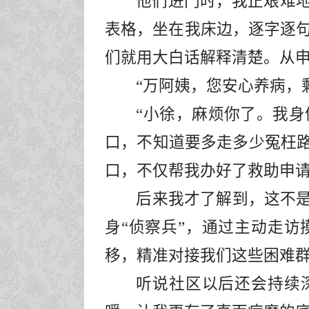
他们进门时，我正艰难
表格，坐在我床边，逐字逐
们就用大白话解释清楚。从
“
万阿姨，
您安心养病，
“
小徐，麻烦你了。
我身
口，不知道要多走多少冤枉
口，不仅帮我办好了救助申
后来我才了解到，这不
身
“侦察兵”，通过主动走访
移，精准对接我们这些困难
听说社区以后还会持续