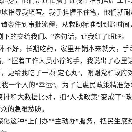
地起身，他们却连忙摆手让我
坐
着别动。工作
句地指导我填写。我手抖握不住笔，他们就耐
申请条件到审批流程，从救助标准到到账时间
剩下的交给我们。
”这句话，让我红了眼眶。
体不好，长期吃药，家里开销本来就大，手
路。
”握着工作人员
小徐
的手，我说出了心里
请，更给我吃了一颗
‘
定心丸
’
，
谢谢
党和政府
是我一个人的
“幸运”。为了让惠民政策精准
摸排和大数据比对，把“人找政策”变成了“
群众的急难愁盼。
深化这种
“上门办”“主动办”服务，把民生