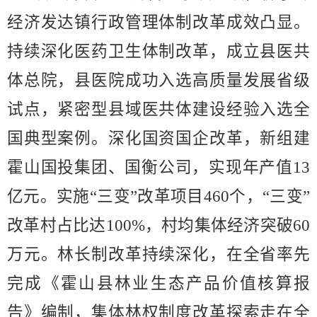
经济发达镇行政管理体制改革成效凸显。
持续深化医药卫生体制改革，成立县医共
体总院，县医院成功入选高质量发展省级
试点，
紧密型县域医共体建设经验入选全
国典型案例。
深化国资国企改革，新组建
霍山国投集团、国衡公司，实现年产值
13
亿元。
实施
“
三变
”
改革项目
460
个，
“
三变
”
改革村占比达
100
%
，村均集体经济突破
60
万元。
林长制改革持续深化，在全省率先
完成《霍山县林业生态产品价值核算报
告》编制，
集体林权制度改革
探索走在全