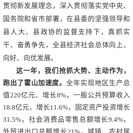
贯彻新发展理念，深入贯彻落实党中央、
国务院和省市部署，在县委的坚强领导和
县人大、县政协的监督支持下，真抓实
干、奋勇争先，全县经济社会总体向上、
向好、向优发展。
这一年，我们抢抓
大势
、主动作为，
跑出了霍山加速度。
全年
实现
地区生产总
值
2
20
亿元、
增长
8
%
，一般公共预算收入
18.8
亿元、
增长
11.
6
%
，固定资产投资增长
31.5
%
，社会消费品零售总额增长
9.4
%
，
外贸进出口总额
增长
21%
，
城镇、农村居