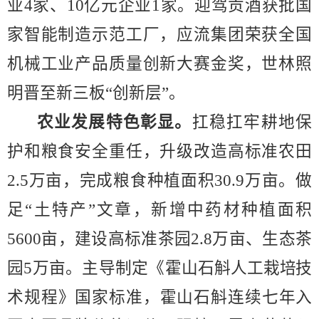
业
4
家、
10
亿元企业
1
家。迎驾贡酒获批国
家智能制造示范工厂，应流集团荣获全国
机械工业产品质量创新大赛金奖，世林照
明晋至新三板
“
创新层
”
。
农业发展特色彰显。
扛稳扛牢耕地保
护和粮食安全重任，升级改造高标准农田
2.5
万亩，完成粮食种植面积
30.9
万亩。做
足
“
土特产
”
文章，新增中药材
种植
面积
5600
亩，建设高标准茶园
2.8
万亩、生态茶
园
5
万亩。主导制定《霍山
石斛人工栽培技
术规程》国家标准，霍山石斛连续七年入