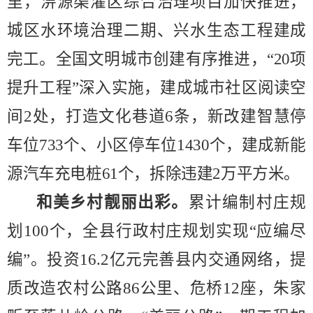
里
，
淠源渠灌区综合治理项目加快推进，
城区水环境治理二期、兴水生态工程建成
完工。全国文明城市创建有序推进，
“20
项
提升工程
”
深入实施，建成
城市社区阅读空
间
2
处，打造文化巷道
6
条，
新改建智慧停
车位
733
个、小区停车位
14
30
个，建成新能
源汽车充电桩
61
个，
拆除违建
2
万平方米。
和美乡村靓丽出彩。
累计编制村庄规
划
100
个，全县行政村庄规划实现
“
应编尽
编
”
。
投资
16.2
亿元完善县内交通网络，提
质改造农村公路
86
公里、危桥
12
座，朱家