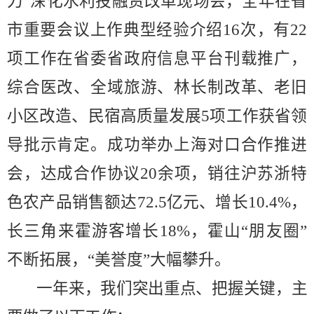
力
”
深化水利投融资改革现场会，全年在省
市重要会议上作典型经验介绍
16
次
，有
22
项工作在省委省政府信息平台刊载推广，
综合医改、
全域
旅游、林长制改革、老旧
小区改造、
民宿高质量发展
5
项工作获省领
导批示肯定
。成功举办上海对口合作推进
会，达成合作协议
20
余项，销往沪苏浙特
色农产品销售额
达
72.5
亿元、增长
10.4%
，
长三角来霍游客增长
18
%
，霍山
“
朋友圈
”
不断拓展，
“
美誉度
”
大幅攀升。
一年来，我们突出重点、把握关键，主