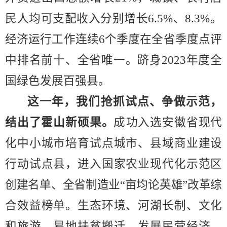
民人均可支配收入分别增长
6.5%
、
8.3
%
。
经济运行工作连续
6
个季度在全省季度点评
中排名前十、全省唯一
。跻身
2023
年度
全
国绿色发展百强县。
这一年，我们抢抓试点、争做示范，
结出了霍山新硕果。
成
功入选安徽省现代
化中小城市培育试点城市、县域商业建设
行动试点县
，进入
国家农业现代化示范区
创建名单、
全省制造业
“
亩均论英雄
”
改革综
合效益榜单
。生态环境、河湖长制、文化
和旅游、易地扶贫搬迁、发展民营经济、