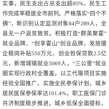
实事，
民生支出占总支出超
85%
，民生工
作完成率稳居全市前列。严格落实
“
四个不
摘
”
，新识别认定监测对象
84
户
289
人，全
县无一户返贫致贫。积极打造
“
群英聚霍
”
就业品牌、
“
创享霍山
”
创业品牌，发放援
企稳岗补贴
550
万元、创业担保贷款
2.5
亿
元，新增城镇就业
5069
人，
“
三公里
”
就业
圈实现行政村全覆盖，以工代赈项目实施
经验全国推广。实施全民参保计划，城乡
居民医保参保率达
101.4%
，
职工医保门诊
共济制度稳步推进
。城乡低保全面提标，