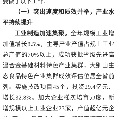
要做了以下工作：
（一）突出速度和质效并举，产业水
平持续提升
工业制造加速集聚。
全年规模工业增
加值增长
8
.5
%
，主导产业产值占规上工业
总产值的
70%
以上，成功获批省级先进高
温合金基础材料特色产业集群，大别山生
态食品特色产业集群成效评估位居全省前
列。实施技改项目
45
个
，
投资
2
9.4
亿元、
增长
32.8
%
。加大企业梯次培育力度，新
增规模以上工业企业
23
家，产值超亿元企