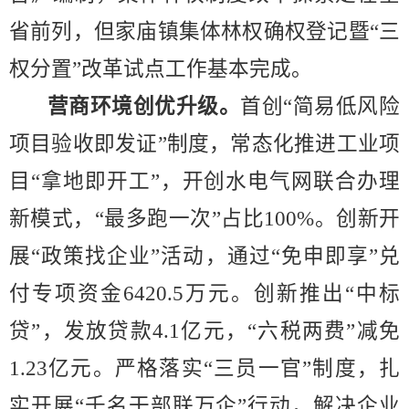
省前列
，但家庙镇集体林权确权登记
暨
“
三
权分置
”
改革
试点工作
基本完成
。
营商环境创优升级。
首创
“
简易低风险
项目验收即发证
”
制度，常态化推进工业项
目
“
拿地即开工
”
，
开创水电气网联合办理
新模式，
“
最多跑一次
”
占比
100%
。创新开
展
“
政策找企业
”
活动，通过
“
免申即享
”
兑
付专项资金
6420.5
万元。创新推出
“
中标
贷
”
，发放贷款
4.1
亿元，
“
六税两费
”
减免
1.23
亿元。严格落实
“
三员一官
”
制度，扎
实开展
“
千名干部联万企
”
行动，解决企业