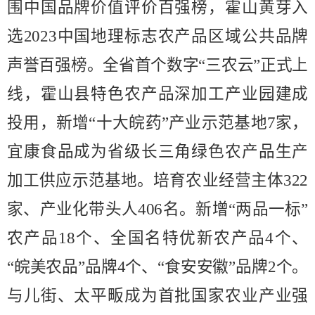
围中国品牌价值评价百强榜，霍山黄芽入
选
2023
中国地理标志农产品区域公共品牌
声誉百强榜。全省首个数字
“
三农云
”
正式上
线，霍山县特色农产品深加工产业园建成
投用，新增
“
十大皖药
”
产业示范基地
7
家，
宜康食品成为省级长三角绿色农产品生产
加工供应示范基地。培育农业经营主体
322
家、产业化带头人
406
名。新增
“
两品一标
”
农产品
18
个、全国名特优新农产品
4
个、
“
皖美农品
”
品牌
4
个、
“
食安安徽
”
品牌
2
个。
与儿街、太平畈成为首批国家农业产业强