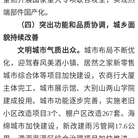
端部件国产化。
（四）
突出功能和品质协调，城乡面
貌持续改善
文明城市气质出众
。
城市布局不断优
化，迎驾春风美酒小镇、居然之家新零售
城市综合体等项目加快建设，农商行大
厦
主体完工，城市
展示
馆、
大别山两山学院
建成投用。城市功能逐步完善，实施老旧
小区改造项目
3
个、棚户区改造
267
套。海
绵城市加快建设，新改建雨污管网
17.6
公