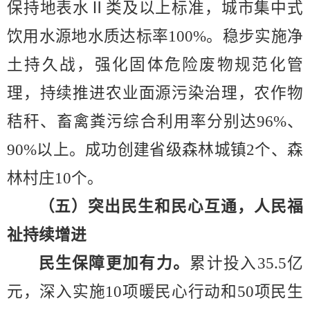
保持
地表水
Ⅱ
类及以上标准，城市集中式
饮用水源地水质达标率
100%
。稳步实施净
土持久战，强化固体危险废物规范化管
理，持续推进农业面源污染治理，农作物
秸秆、畜禽粪污综合利用率分别达
96%
、
90%
以上。成功创建省级森林城镇
2
个、森
林村庄
10
个。
（五）突出民生和民心互通，人民福
祉持续增进
民生保障更加有力。
累计投入
35.5
亿
元，深入实施
10
项暖民心行动和
50
项民生