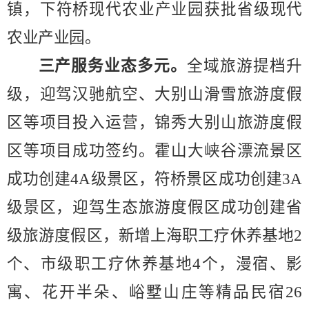
镇，下符桥现代农业产业园获批省级现代
农业产业园。
三产服务业态多元。
全域旅游提档升
级，迎驾汉驰航空
、
大别山滑雪旅游度假
区等项目投入运营，锦秀大别山旅游度假
区等项目
成功
签约。霍山大峡谷漂流景区
成功创建
4A
级景区，符桥景区成功创建
3A
级景区
，
迎驾生态旅游度假区成功创建省
级旅游度假区，新增上海职工疗
休
养基地
2
个、市级职工疗休养基地
4
个，漫宿
、影
寓、
花开半朵、峪墅山庄等精品民宿
26