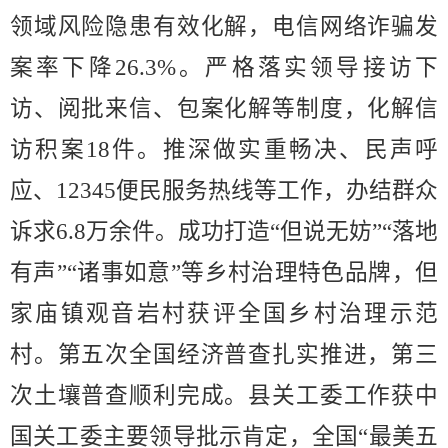
领域风险隐患有效化解，电信网络诈骗发
案
率
下降
26.3
%
。严格落实领导接访下
访、阅批来信、包案化解等制度，化解信
访积案
18
件。推深做实重畅决、
民声呼
应
、
12345
便民服务热线等工作，办结群众
诉求
6.8
万余件。成功
打造
“
但说无妨
”“
落地
有声
”“
诸事如意
”
等乡村治理特色品牌，但
家庙镇观音岩村获评全国乡村治理示范
村
。第五次全国经济普查扎实推进，第三
次土壤普查顺利完成。县关工委工作获中
国关工委主要领导批示肯定，全国
“
最美五