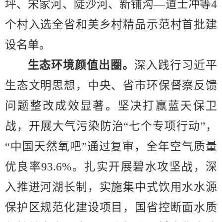
坪、宋家河、陡沙河、新铺沟
—
道士冲等
4
个村入选全省和美乡村精品示范村首批建
设名单。
生态环境颜值出圈。
深入践行习近平
生态文明思想，中央、省市环保督察反馈
问题整改成效显著。坚决打赢蓝天保卫
战，开展大气污染防治
“
七个专项行动
”
，
“
中国天然氧吧
”
通过复审，全年空气质量
优良率
93.6%
。扎实开展碧水攻坚战，深
入推进河湖长制，实施集中式饮用水水源
保护区规范化建设项目，国省
控
断面水质