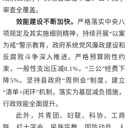
审查全覆盖。
效能建设不断加快。
严格落实中央八
项规定及其实施细则精神，持续开展
“
以案
为戒
”
警示教育，政府系统党风廉政建设和
反腐败斗争深入推进。严格预算刚性约
束，一般性支出压减
8.1%
，
“
三公
”
经费下
降
5%
。
坚持县政府
“
周例会
”
制度，建立
“
清单
+
闭环
”
机制，落实为基层减负措施，
行政效能全面提升。
此外，共青团、妇联、科协、工商
联、红十字会、民族宗教、国防动员、人