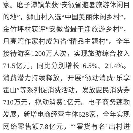
家。磨子潭镇荣获
“
安徽省避暑旅游休闲目
的地
”
，狮山村入选
“
中国美丽休闲乡村
”
，
金竹坪村获评
“
安徽省最干净旅游乡村
”
，
月亮湾作家村成为省
“
精品主题村
”
。全年
接待游客
1200
万人次，实现
旅游
综合收入
71.5
亿元，
同比
分别增长
16.5%
、
21.4%
。
消费潜力持续释放，开展
“
徽动消费
·
乐享
霍山
”
等系列促消费活动，发放
惠民
消费券
710
万元，撬动消费
1
亿元。电子商务蓬勃
发展，新增电商经营主体
628
家，全年实现
网络零售额
7.
8
亿元，
“‘
霍货有名
’
出村进