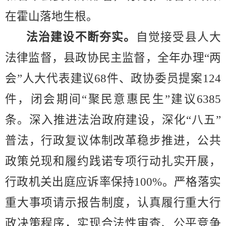
在霍山落地生根。
法治建设不断夯实。
自觉接受县人大
法律监督，县政协民主监督，全年办理
“
两
会
”
人大代表建议
68
件、政协委员提案
124
件，闭会期间
“
聚民意惠民生
”
建议
6385
条。深入推进法治政府建设，深化
“
八五
”
普法，行政复议体制改革稳步推进，公共
政策兑现和履约践诺专项行动扎实开展，
行政机关出庭应诉率保持
100%
。严格落实
重大事项请示报告制度，认真履行重大行
政决策程序，实现合法性审查、公平竞争