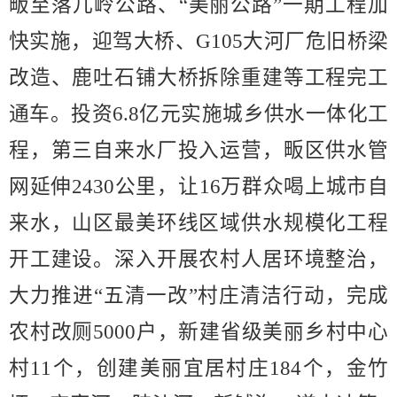
畈至落儿岭公路、
“
美丽公路
”
一期工程加
快实施，迎驾大桥、
G105
大河厂危旧桥梁
改造、鹿吐石铺大桥拆除重建等工程完工
通车。投资
6.8
亿元实施城乡供水一体化工
程，第三自来水厂投入运营，畈区供水管
网延伸
2430
公里，让
16
万群众喝上城市自
来水，山区最美环线区域供水规模化工程
开工建设。深入开展农村人居环境整治，
大力推进
“
五清一改
”
村庄清洁行动，完成
农村改厕
5000
户，新建省级美丽乡村中心
村
11
个，创建美丽宜居村庄
184
个，金竹