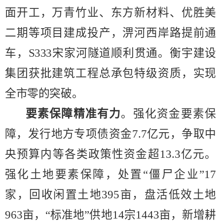
面开工，
万青竹
业
、东方新材料、优胜美
二期等项目建成投产，
淠河西岸路提前通
车，
S333
宋家河隧道顺利贯通。衡
宇建设
集团获批建筑工程总承包特级资质，实现
全市零的突破。
要素保障精准有力
。强化资金要素保
障，发行地方专项债资金
7.7
亿元，争取中
央预算内等各类政策性资金超
13.3
亿元。
强化土地要素保障，
处置
“
僵尸企业
”17
家，回收闲置土地
395
亩，盘活低效土地
963
亩，
“
标准地
”
供地
14
宗
1443
亩，新增耕