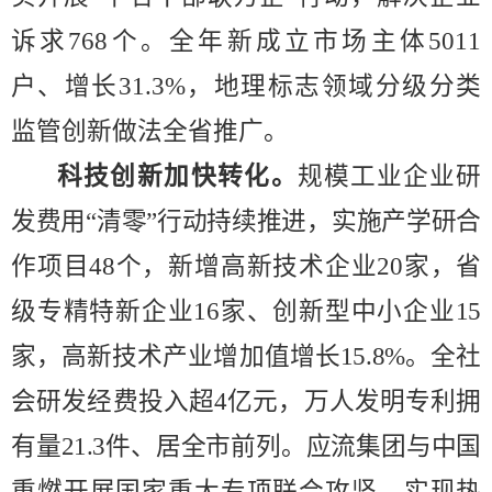
诉求
768
个。全年新
成
立市场主体
5011
户、增长
31.3%
，地理标志领域分级分类
监管创新做法全省推广。
科技创新加快转化。
规模工业企业研
发费用
“
清零
”
行动持续推进，实施产学研合
作项目
48
个，新增高新技术企业
20
家，省
级专精特新企业
16
家、创新型中小企业
15
家，高新技术产业增加值增长
15.8%
。全社
会研发经费投入超
4
亿元，万人发明专利拥
有量
21.3
件、居全市前列。应流集团与中国
重燃开展国家重大专项联合攻坚，实现热