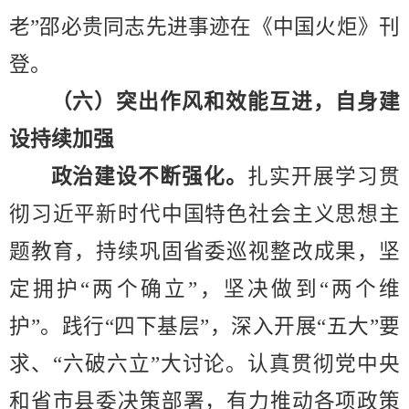
老
”
邵必贵同志先进事迹在《中国火炬》刊
登。
（六）突出作风和效能互进，自身建
设持续加强
政治建设不断强化。
扎实开展学习贯
彻习近平新时代中国特色社会主义思想主
题教育，持续巩固省委巡视整改成果，坚
定拥护
“
两个确立
”
，坚决做到
“
两个维
护
”
。践行
“
四下基层
”
，深入开展
“
五大
”
要
求、
“
六破六立
”
大讨论。认真贯彻党中央
和省市县委决策部署，有力推动各项政策