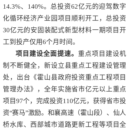
14.3
%
、
140%
。总投资
62
亿元的迎驾数字
化循环经济产业园项目顺利开工，总投资
30
亿元的安固装配式新型材料
一期
项目开
工到投产仅用
6
个月
时间
。
项目建设全面提速。
重点项目建设机
制不断健全，新设立县重点工程建设管理
处，出台《霍山县政府投资重点工程项目
管理办法》
，
全年实施省市亿元以上重点
项目
97
个，完成投资
110
亿元，获得省市投
资
“
赛马
”
激励。和襄高速
（霍山段）
、仙人
桥水库
、西部城市道路更新工程
等项目全