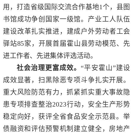
用，打造省级国际交流合作基地
1
个，县图
书馆成功争创国家一级馆。产业工人队伍
建设改革扎实推进，建成户外劳动者工会
驿站
85
家，开展首届霍山县劳动模范、先
进工作者、先进集体评选活动。
社会治理更富成效。
“
平安霍山
”
建设
成效显著，扫黑除恶专项斗争扎实开展。
重大风险防范有力，
抓紧抓实重大事故隐
患专项排查整治
2023
行动，
安全生产形势
稳定向好，获评全省食品安全
示范县。
举
债融资和评估预警机制建立健
全，房地产