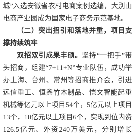
城
”
入选安徽省农村电商案例选编，大别山
电商产业园成为国家电子商务示范基地。
（二）突出招引和落地并重，项目支
撑持续筑牢
双招双引成果丰硕。
坚持
“
一把手
”
带
头招商，组建
“7+11+N”
专业队伍，成功举
办上海、台州、常州等招商推介会，引进
远信重工、
恒鑫竹木制品
、
恺文智能起重
机械
等亿元以上项目
54
个，
5
亿元以上项目
13
个，
10
亿元以上项目
6
个，实现到位内资
126.5
亿元、外资
240
万美元，分别增长