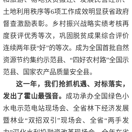
土地利用秩序
等
6
项工作
成效明显
获省政府
督查激励
表彰
。乡村振兴战略实绩考核再
度获评
优秀
等次，巩固脱贫成果综合评价
连续两年获
“
好
”
的等次。成为全国首批自然
资源节约集约示范县、
“
四好农村路
”
全国示
范县、国家农产品质量安全县。
这一年，我们抢抓机遇、
对标落实
，
发出了霍山最强音。
成功承办全国绿色小
水电示范电站现场会、全省林下经济发展
暨林业
“
双招双引
”
现场会、全省
“
两手发