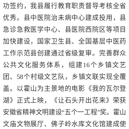
功
签约
，我县履行教育职责督导考核全省
优秀。县中医院治未病中心建成投用，县
急诊急救医学中心、县医院西院区等项目
加快建设，国家卫生县、全国基层中医药
工作示范县创建通过省级复审。完善群众
公共文化服务体系，组建
16
个乡镇文艺
团、
58
个村级文艺队，乡镇文联实现全覆
盖
。以霍山为主景地的电影《我的瓦尔登
湖》正式上映，
《让石头开出花来》荣获
安徽省精神文明建设
“
五个一工程
”
奖。霍山
文庙文物展厅、佛子岭水库文化馆建成使