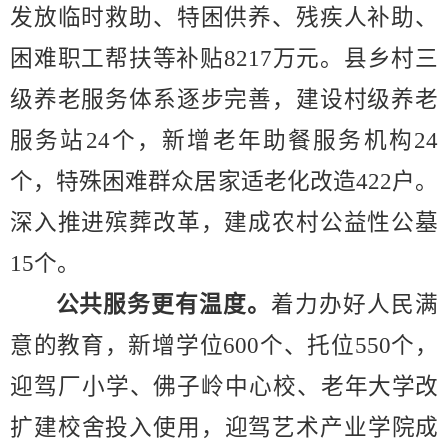
发放临时救助、特困供养、残疾人补助、
困难职工帮扶等补贴
8217
万元。县乡村三
级养老服务体系逐步完善，建设村级养老
服务站
24
个，新增老年助餐服务机构
24
个，特殊困难群众居家适老化改造
422
户。
深入推进殡葬改革，建成农村公益性公墓
15
个。
公共服务更有温度。
着力办好人民满
意的教育，新增学位
600
个、托位
550
个，
迎驾厂小学、佛子岭中心校、老
年大学
改
扩建
校舍投入使用，迎驾艺术产业学院成