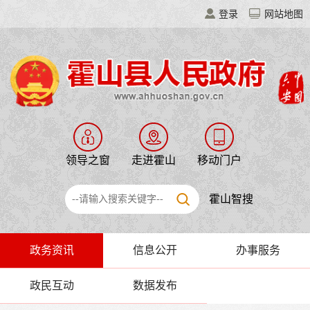
登录
网站地图
S94 天堂寨支线高速建设全速推进
领导之窗
走进霍山
移动门户
霍山智搜
政务资讯
信息公开
办事服务
政民互动
数据发布
县四个班子领导开展“八一”慰问活动