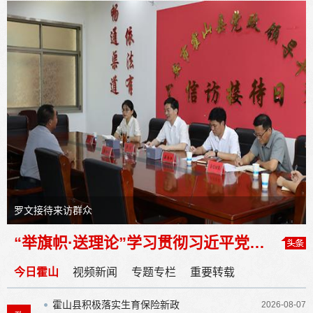
罗文接待来访群众
“举旗帜·送理论”学习贯彻习近平党建思想省级层面专题宣讲暨县委理论学习中心组（扩大）学习会举行
县四个班子领导开展“八一”慰问活动
罗文接待来访群众
今日霍山
视频新闻
专题专栏
重要转载
县委书记领衔督办重点提案协商会暨县政协常委专题协商会召开
霍山县积极落实生育保险新政
2026-08-07
全县招商引资工作调度会召开