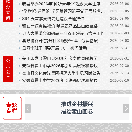
政
我县举办2026年“倾听青年说”返乡大学生座谈会
2026-08-06
务
“举旗帜·送理论”学习贯彻习近平党建思想省级层面专题宣讲暨县委理论学习中心组（扩大）学习会举行
“举旗帜·送理论”学习贯彻习近平党建思想省级层面专题宣讲暨县委理论学习中心组（扩大）学习会举行
2026-08-05
要
县四个班子领导开展“八一”慰问活动
闻
S94 天堂寨支线高速建设全速推进
2026-08-05
罗文接待来访群众
和襄高速惠民减负 畅通农产品出山致富路
2026-08-04
县人大常委会调研高标准农田建设与管护工作
县委书记领衔督办重点提案协商会暨县政协常委专题协商会召开
2026-08-03
县政协召开“提升社区服务管理、夯实基层治理根基”对口协商会
2026-08-03
全县招商引资工作调度会召开
县四个班子领导开展“八一”慰问活动
2026-07-31
县委书记领衔督办重点提案协商会暨县政协常委专题协商会召开
关于印发《霍山县2026年义务教育阶段学校招生入学工作方案》的通知
2026-07-31
公
安徽省霍山中学2026年引进高层次和紧缺教师拟聘人员公示
2026-07-30
示
公
霍山县文化传媒集团招聘大学生见习岗公告
2026-07-13
告
安徽省霍山中学2026年引进高层次和紧缺教师体检考察公告
2026-07-10
推进乡村振兴
表
描绘霍山画卷