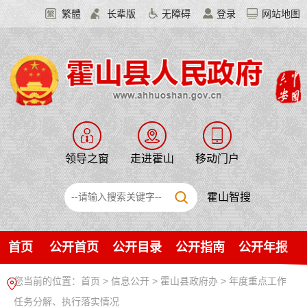
繁體
长辈版
无障碍
登录
网站地图
领导之窗
走进霍山
移动门户
霍山智搜
首页
公开首页
公开目录
公开指南
公开年报
您当前的位置：
首页
>
信息公开
> 霍山县政府办
>
年度重点工作
任务分解、执行落实情况