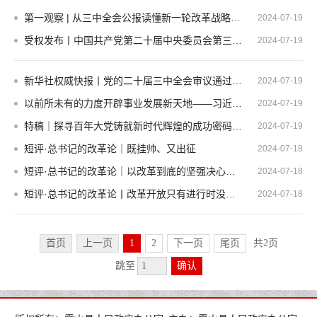
第一观察 | 从三中全会公报读懂新一轮改革战略重点
2024-07-19
受权发布丨中国共产党第二十届中央委员会第三次全体会议公报
2024-07-19
新华社权威快报丨党的二十届三中全会审议通过《中共中央关于进一步全面深化改革、推进中国式现...
2024-07-19
以前所未有的力度开辟事业发展新天地——习近平总书记带领全党全军全国各族人民全面深化改革扩...
2024-07-19
特稿｜探寻百年大党铸就新时代辉煌的成功密码——各国政党与中国共产党开展党际交流汲取治国理...
2024-07-19
短评·总书记的改革论｜既挂帅、又出征
2024-07-18
短评·总书记的改革论｜以改革到底的坚强决心动真碰硬
2024-07-18
短评·总书记的改革论丨改革开放只有进行时没有完成时
2024-07-18
首页
上一页
1
2
下一页
尾页
共2页
跳至
确认