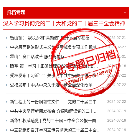
归档专题
深入学习贯彻党的二十大和党的二十届三中全会精神
衡山镇： 靓妆乡村“高颜值” 提升人居幸福感
2025-07-21
中央层面整治形式主义为基层减负专项工作机制办公室 中央纪委办公厅 公开通报3起整治形式主义...
2025-02-27
霍山：窗口话改革 服务再提优
2025-01-31
瞭望·第一学习｜正确处理自然恢复和人工修复的关系
2024-09-18
受权发布丨习近平：关于《中共中央关于进一步全面深化改革、推进中国式现代化的决定》的说明
2024-07-22
受权发布丨中共中央关于进一步全面深化改革 推进中国式现代化的决定
2024-07-22
新征程上的一份纲领性文件——党的二十届三中全会侧记
2024-07-22
中共中央举行新闻发布会 介绍和解读党的二十届三中全会精神
2024-07-19
新华社权威速览 | 党的二十届三中全会公报一图读懂
2024-07-19
中宣部组织召开学习宣传贯彻党的二十届三中全会精神电视电话会议
2024-07-19