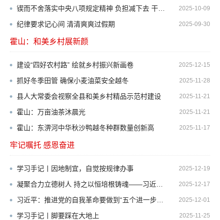
锲而不舍落实中央八项规定精神 负担减下去 干劲提上来
2025-10-09
纪律要求记心间 清清爽爽过假期
2025-09-30
霍山：和美乡村展新颜
更多>>
建设“四好农村路” 绘就乡村振兴新画卷
2025-12-15
抓好冬季田管 确保小麦油菜安全越冬
2025-11-28
县人大常委会视察全县和美乡村精品示范村建设
2025-11-21
霍山：万亩油茶沐晨光
2025-11-21
霍山：东淠河中华秋沙鸭越冬种群数量创新高
2025-11-17
牢记嘱托 感恩奋进
更多>>
学习手记丨因地制宜，自觉按规律办事
2025-12-19
凝聚合力立德树人 持之以恒培根铸魂——习近平总书记重要指示为未成年人思想道德建设指明方向...
2025-12-17
习近平：推进党的自我革命要做到“五个进一步到位”
2025-12-01
学习手记丨脚要踩在大地上
2025-11-25