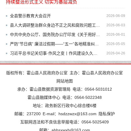
持续整治形式主义 切实为基层减负
更多>>
全县警示教育大会召开
2026-06-09
县人大调研整治群众身边不正之风和腐败问题工作审议意见落实情况
2026-06-03
中共中央办公厅、国务院办公厅印发《关于用好乡镇（街道）履行职责事项清单的具体措施》
2026-06-01
严防“节日病” 廉洁过假期——“五一”各地精准纠治“四风”问题观察
2026-05-05
习近平总书记关切事·作风之变丨作风建设久久为功
2026-04-26
版权所有：霍山县人民政府办公室
主办：霍山县人民政府办公室
网站地图
承办：霍山县数据资源管理局
电话：0564-5031012
霍山县融媒体中心
电话：0564-5022348
地址：政务新区行政中心综合楼6楼
邮编：237200
E-mail：hsdzzwzx@163.com
隐私保护
互联网违法和不良信息举报电话：0564-5025409
邮箱：ahhsxwxb@163.com