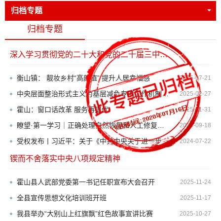
归档专题
归档专题
深入学习贯彻党的二十大和党的二十届三中全会精神
更多>>
衡山镇： 靓妆乡村“高颜值” 提升人居幸福感
2025-07-21
中央层面整治形式主义为基层减负专项工作机制办公室 中央纪委办公厅 公开通报3起整治形式主义...
2025-02-27
霍山：窗口话改革 服务再提优
2025-01-31
瞭望·第一学习｜正确处理自然恢复和人工修复的关系
2024-09-18
受权发布丨习近平：关于《中共中央关于进一步全面深化改革、推进中国式现代化的决定》的说明
2024-07-22
锲而不舍落实中央八项规定精神
更多>>
霍山县人武部党委第一书记任职宣布大会召开
2025-11-24
全县宣传思想文化培训班开班
2025-11-17
我县举办“大别山上红旗飘”红色故事宣讲比赛
2025-10-27