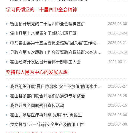
学习贯彻党的二十届四中全会精神
更多>>
衡山镇开展党的二十届四中全会精神宣讲
2026-03-30
霍山县第十八期青年干部培训班开班
2026-03-24
中共霍山县第十五届委员会巡察“回头看”工作动员部署会召开
2026-03-21
县政府第五次廉政工作会议暨政府系统群众身边不正之风和腐败问题集中整治工作会议召开
2026-03-14
霍山经济开发区召开全体干部职工大会
2026-03-11
坚持以人民为中心的发展思想
更多>>
我县组织开展“夏日防溺水·安全不放假”防溺水主题宣传教育活动
2026-05-27
霍山县多部门联合开展消防通道专项整治
2026-05-25
我县开展全国助残日宣传活动
2026-05-15
霍山：基层医疗再升级 光明行动惠民生
2026-05-06
罗文督导“五一”节前安全生产及防汛工作
2026-04-30