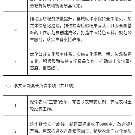
务教育优质均衡发展县认定。
推动医疗服务质量提升，县域就诊率保持全市前列，加
共体信息化建设，推进检查检验结果互认，巩固全国基
6
医药工作示范县创建成效，打造中医特色专科，规范公
生服务，落实生育支持政策。
优化公共文化服务体系，实施文化惠民工程，传承弘扬
7
文化，积极鼓励扶持文学精品创作，推动霍山文化事业
高原、攀高峰
”
。
七、
李文龙
副县长负责事项（共
1
1
项）
深化农村
“
三变
”
改革，完善联农带农机制，完成农村土
1
轮延包工作。
筑牢粮食安全底线，新建高标准农田
5000
亩、改造提升
2
万亩。纵深推进农产品精深加工，新增农业产业化龙头