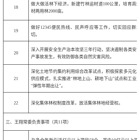
做大做活林下经济，新建竹林运材道
100
公里，培育高
18
材两用林
2000
亩。
做好
12345
便民热线、民声呼应等工作，切实回应群
19
切。
深入开展安全生产治本攻坚三年行动，坚决遏制各类安
20
产事故发生，有效防御各类自然灾害风险。
深化土地节约集约利用综合改革试点，积极探索多元化
21
供应模式，扎实推进
“
林地上山、耕地下山
”
试点和工业
“
弹性年期出让
”
。
22
深化集体林权制度改革，放活集体林地经营权。
三、
王翔常委
负责事项（共
11
项）