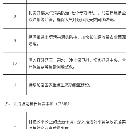
扎实开展大气污染防治
“
七个专项行动
”
，加强建筑扬尘
8
饮油烟等监管，确保大气环境优良天数同比改善。
纵深推进土壤污染源头防控，加快长江经济带农业面源
9
治理。
深入打好蓝天、碧水、净土保卫战，切实抓好中央、省
10
环保督察等反馈问题整改。
11
持续加强国家重点生态功能区建设。
八、
汪海波
副县长负责事项（共
5
项）
打造公平公正的法治环境，深入推进公平竞争政策落实
1
法护航企业高质量发展。