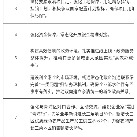
坚持要素跟着项目走，强化土地保障，用足增存挂钩、
3
挂钩计划，积极争取国家配置计划指标，确保项目用地
保尽保
”
。
4
强化资金保障，常态化开展银企精准对接
。
构建高效便利的政务环境，扎实推进线上线下政务服务
5
整体提升，推动在更多领域更大范围实现
“
高效办成
事
”
。
建设利企惠企的市场环境，畅通常态化政企沟通联系渠
6
完善
“
一类问题
”
归结办理机制，确保企业诉求件件有回
事事有落实，推动双向建立亲清统一的新型政商关系。
强化与青浦区对口合作、互动交流，组织企业家
“
霍山
“
青浦行
”
，力争全年新引进长三角项目
30
个，新增长三
7
区优质绿色农产品生产加工供应基地
2
个，力促农特产
长三角地区销售额增长
18%
。