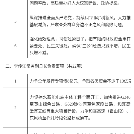
问题整改，高质量办好人大议案建议、政协提案。
纵深推进全面从严治党，持续纠
“
四风
”
树新风，大力推
5
基层减负，严肃查处群众身边不正之风和腐败问题。
强化绩效理念，习惯过紧日子，把有限的财政资金用在
6
紧要处、民生关键处，确保
“三公”经费
只减不增，民生
只增不减。
二、李传江常务副县长负责事项（共
22
项）
1
力争全年发行专项债
8
亿元，争取各类资金不少于
10
亿元
力促抽水蓄能电站主体工程全面开工，加快推进
G346
至英山绿色公路、
G529
陡沙河至包家段公路、和襄高
2
堂寨支线等重大项目建设，力争和襄高速（霍山段）、
S
东风桥至托儿岭段公路建成通车。