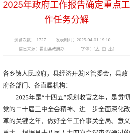
2025年政府工作报告确定重点工
作任务分解
浏览次数：
1727
发表时间：2025-04-01 19:10
信息来源：霍山县政府办
字体：
[
大
中
小
]
各
乡镇
人民政府，
县经济
开发区管
委会
，
县
政
府各部门、各直属机构
：
2025
年是
“
十四五
”
规划收官之年，是贯彻
党的二十届三中全会精神、进一步全面深化改
革的关键之年，做好全年工作事关全局、意义