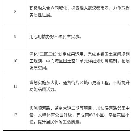
积极融入合六同城化，探索融入武汉都市圈，力争取得
8
实质性进展。
9
用心用情办好
50
项民生实事。
深化
“
三区三线
”
划定成果运用，完成乡镇国土空间规划
10
庄规划、中心城区国土空间单元详细规划等编制，拓展
发展空间。
谋划实施东大街、通贤街片区城市更新工程，不断提升
11
功能品质活力。
实施顺河路、茶乡大道二期等项目，加快淠河路邻里中
12
设、文峰体育公园升级，完成南岭
2
小区、幸福花园小
造，提升居民休闲生活质量。