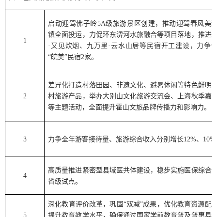
启动迎驾佛子岭
5A
级旅游景区创建，推动迎驾春风美
镇全面投运，力促环东淠河水旅融合等项目落地，推进
1
·
又见炊烟、九万里
·
云水山居等民宿开工建设，力争
“
皖美
”
民宿
2
家。
差异化打造村落田园、非遗文化、避暑休闲等特色鲜明
2
村旅游产品，举办大别山文化旅游交流会、上海秋季嘉
等主题活动，全面提升霍山文旅品牌传播力和影响力。
3
力争全年游客接待量、旅游综合收入分别增长
12%
、
10%
高质量推进紧密型县域医共体建设，稳步实施医保综合
4
省级试点。
深化教育评价改革，巩固
“
双减
”
成果，优化教育资源配
5
提升教育教学水平，确保通过国家学前教育普及普惠县