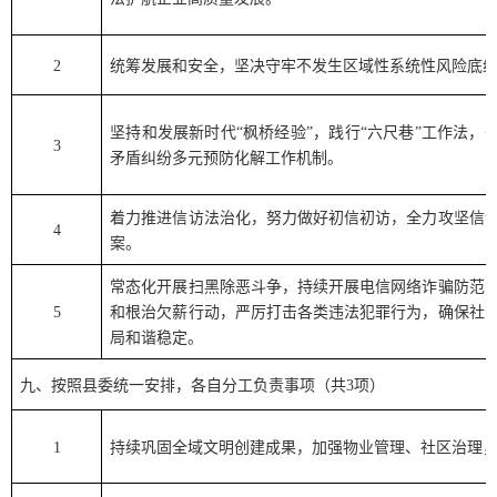
2
统筹发展和安全，坚决守牢不发生区域性系统性风险底
坚持和发展新时代
“
枫桥经验
”
，践行
“
六尺巷
”
工作法，
3
矛盾纠纷多元预防化解工作机制。
着力推进信访法治化，努力做好初信初访，全力攻坚信
4
案。
常态化开展扫黑除恶斗争，持续开展电信网络诈骗防范
5
和根治欠薪行动，严厉打击各类违法犯罪行为，确保社
局和谐稳定。
九、按照县委统一安排，各自分工负责事项（共
3
项）
1
持续巩固全域文明创建成果，加强物业管理、社区治理