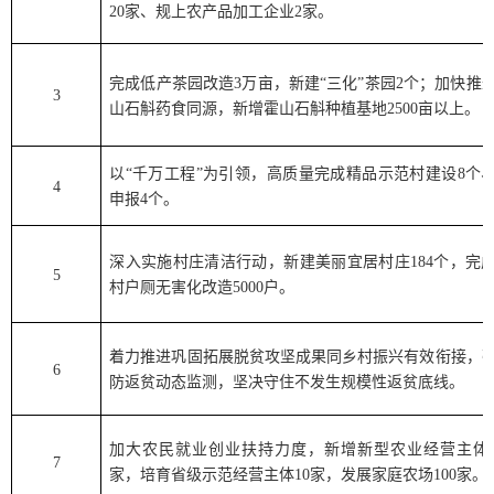
20
家、规上农产品加工企业
2
家。
完成低产茶园改造
3
万亩，新建
“
三化
”
茶园
2
个；加快推
3
山石斛药食同源，新增霍山石斛种植基地
2500
亩以上。
以
“
千万工程
”
为引领，高质量完成精品示范村建设
8
个
4
申报
4
个。
深入实施村庄清洁行动，新建美丽宜居村庄
184
个，完
5
村户厕无害化改造
5000
户。
着力推进巩固拓展脱贫攻坚成果同乡村振兴有效衔接，
6
防返贫动态监测，坚决守住不发生规模性返贫底线。
加大农民就业创业扶持力度，新增新型农业经营主体
7
家，培育省级示范经营主体
10
家，发展家庭农场
100
家。