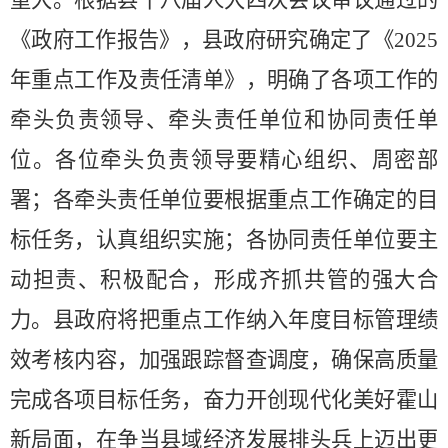
重大。根据
县十八
届人大
四
次会议审议通过的
《政府工作报告》，
县
政府研究确定了《
202
5
年重点工作及责任清单》，明确了各项工作的
牵头负责领导、牵头责任单位和协同责任单
位。
各位牵头
负责
领导要
精心组织、周密部
署；各牵头
责任
单位要根据重点工作确定的目
标任务，认真组织实施；各协同
责任
单位要主
动担责、积极配合，形成齐抓共管的强大合
力。
县
政府将把重点工作纳入年度目标管理绩
效考核内容，
加强
跟踪督查调度，确保高质量
完成各项目标任务，
奋力开创现代化美好霍山
新局面，在争当县域经济发展排头兵上迈出更