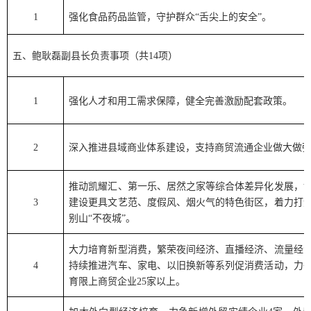
1
强化食品药品监管，守护群众
“
舌尖上的安全
”
。
五、
鲍耿磊
副县长负责事项（共
14
项）
1
强化人才和用工需求保障，健全完善激励配套政策。
2
深入推进县域商业体系建设，支持商贸流通企业做大做
推动凯耀汇、第一乐、居然之家等综合体差异化发展，
3
建设更具文艺范、度假风、烟火气的特色街区，着力打
别山
“
不夜城
”
。
大力培育新型消费，繁荣夜间经济、直播经济、流量经
4
持续推进汽车、家电、以旧换新等系列促消费活动，力
育限上商贸企业
25
家以上。