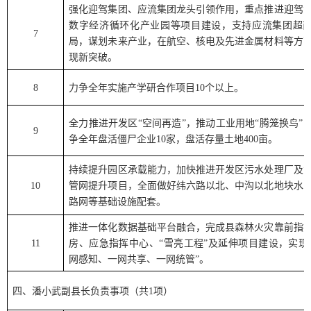
强化迎驾集团、应流集团龙头引领作用，重点推进迎驾
数字经济循环化产业园等项目建设，支持应流集团超
7
局，谋划未来产业，在航空、核电及先进金属材料等方
现新突破。
8
力争全年实施产学研合作项目
10
个以上。
全力推进开发区
“
空间再造
”
，推动工业用地
“
腾笼换鸟
”
9
争全年盘活僵尸企业
10
家，盘活存量土地
400
亩。
持续提升园区承载能力，加快推进开发区污水处理厂及
10
管网提升项目，全面做好纬六路以北、中沟以北地块水
路网等基础设施配套。
推进一体化数据基础平台融合，完成县森林火灾靠前指
11
房、应急指挥中心、
“
雪亮工程
”
及延伸项目建设，实现
网感知、一网共享、一网统管
”
。
四、
潘小武
副县长负责事项（共
1
项）