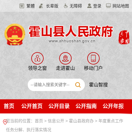
繁體
长辈版
无障碍
登录
网站地图
领导之窗
走进霍山
移动门户
霍山智搜
首页
公开首页
公开目录
公开指南
公开年报
您当前的位置：
首页
>
信息公开
> 霍山县政府办
>
年度重点工作
任务分解、执行落实情况