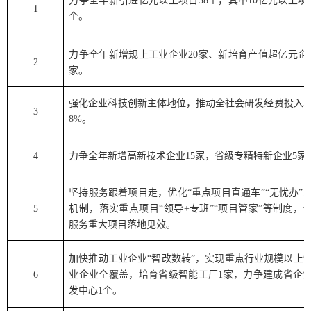
力争全年新引进亿元以上项目
58
个，其中
10
亿元以上项
1
个。
力争全年新增规上工业企业
20
家、新培育产值超亿元企
2
家。
强化企业科技创新主体地位，推动全社会研发经费投入
3
8%
。
4
力争全年新增高新技术企业
15
家，省级专精特新企业
5
家
坚持服务跟着项目走，优化
“
重点项目直通车
”“
无忧办
”
5
机制，落实重点项目
“
领导
+
专班
”“
项目管家
”
等制度，
服务重大项目落地见效。
加快推动工业企业
“
智改数转
”
，实现重点行业规模以上
6
业企业全覆盖，培育省级智能工厂
1
家，力争建成省企
发中心
1
个。