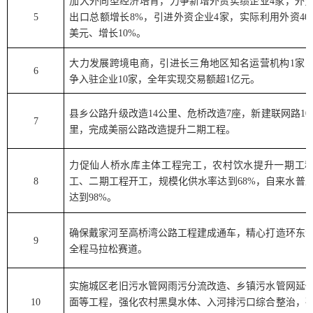
加大外向型经济培育，力争新增外贸实绩企业
4
家，外
5
出口总额增长
8%
，引进外资企业
4
家，实际利用外资
40
美元、增长
10%
。
大力发展跨境电商，引进长三角地区知名运营机构
1
家
6
争入驻企业
10
家，全年实现交易额超
1
亿元。
县乡公路升级改造
14
公里、危桥改造
7
座，新建联网路
10
7
里，完成美丽公路改造提升二期工程。
力促仙人桥水库主体工程完工，农村饮水提升一期工
8
工、二期工程开工，规模化供水率达到
68%
，自来水普
达到
98%
。
确保戴家河至高桥湾公路工程建成通车，精心打造环东
9
全程马拉松赛道。
实施城区老旧污水管网雨污分流改造、乡镇污水管网延
10
面等工程，强化农村黑臭水体、入河排污口综合整治，