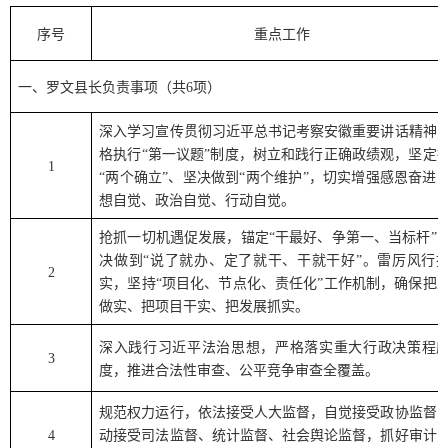
序号
重点工作
一、罗文县长负责事项（共
6项）
深入学习宣传贯彻习近平总书记考察安徽重要讲话精神
格执行
“
第一议题
”
制度，树立和践行正确政绩观，坚定
1
“
两个确立
”
、坚决做到
“
两个维护
”
，切实增强感恩奋进
想自觉、政治自觉、行动自觉。
抢抓一切机遇促发展，锚定
“
干最好、争第一、当标杆
”
决做到
“
说了就办、定了就干、干就干好
”
。雷厉风行
2
实，坚持
“
项目化、节点化、责任化
”
工作机制，确保把
做实、把项目干实、把发展抓实。
深入践行习近平法治思想，严格落实重大行政决策程
3
度，推进合法性审查、公平竞争审查全覆盖。
规范权力运行，依法接受人大监督，自觉接受政协监督
4
动接受司法监督、统计监督、社会舆论监督，抓好审计