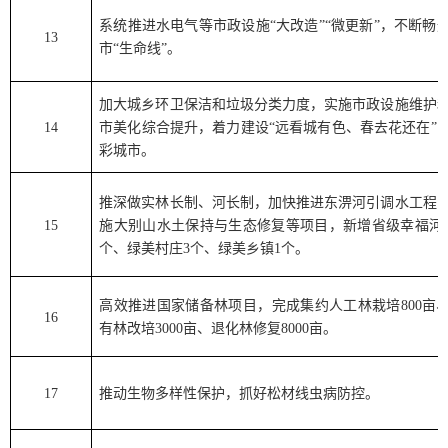
系统推进水电气等市政设施
“
大改造
”“
微更新
”
，不断畅
13
市
“
生命线
”
。
加大城乡环卫保洁和垃圾分类力度，实施市政设施维护
14
市美化综合提升，着力建设
“
远看城有色、春去花还在
”
彩城市。
推深做实林长制、河长制，加快推进东淠河引调水工程
15
施大别山水土保持与生态修复等项目，新增省级幸福河
个、绿美村庄
3
个、绿美乡镇
1
个。
高效推进国家储备林项目，完成集约人工林栽培
800
亩
16
有林改培
3000
亩、退化林修复
8000
亩。
17
推动生物多样性保护，抓好松材线虫病防控。