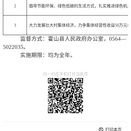
2
倡导节能环保、绿色低碳的生活方式，扎实推进绿色机
3
大力发展壮大村集体经济，力争集体经营性收益
50
万元
监督方式：霍山县人民政府办公室，0564—
5022035。
实施期限：均为全年。
扫一扫在手机打开当前页
打印本页