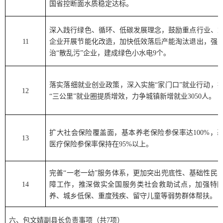
国省控断面水质稳定达标。
深入践行绿色、循环、低碳发展理念，鼓励重点行业、
11
企业开展节能化改造，加快低效落后产能淘汰退出，强
治
“
散乱污
”
企业，建成绿色小水电
9
个。
落实落细就业创业政策，深入实施
“
家门口
”
就业行动，
12
“
三公里
”
就业圈提质增效，力争城镇新增就业
3050
人。
扩大社会保险覆盖面，基本养老保险参保率达
100%
，
13
医疗保险参保率保持在
95%
以上。
完善
“
一老一幼
”
服务体系，更加突出兜底性、基础性民
14
障工作，推深做实全国服务类社会救助试点，加强特
养、城乡低保、重度残疾、留守儿童等弱势群体帮扶。
六、
包文婧
副县长负责事项（共
7
项）