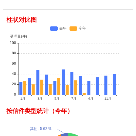
观，不得发布法律法规和国家有关规定禁止的信息内容。
（二）严禁散布谣言，扰乱社会秩序，破坏社会稳定；严禁散布
淫秽、色情、赌博、暴力、凶杀、恐怖等信息。
柱状对比图
（三）谢绝发布转让、广告、供求信息。
（四）承担一切因留言直接或间接导致的民事或刑事法律责任。
（五）以下情况将不予受理或审核：
（1）违反法律法规和国家有关规定、违背公序良俗等的信息内
容；
（2）无实质性内容或内容不具体，无法核实的；
（3）商业广告或要求提供赞助等的；
（4）与政府职责无关、不属于政府管理权限范围的，个人纠纷等
的；
（5）已进入仲裁、司法程序的；
（6）已定性且实行信访终结处理的；
（7）留言多次重复的；
（8）其他不予受理的情况。
按信件类型统计（今年）
对发布违反、违背上述条款的留言及留言人，将采取限制发布、
限制功能等，对留言信息内容给予删减或不予发布。
对留言人的个人信息将按有关规定加以保护，留言相关内容是否
在网站发布，将根据您的许可状态及留言内容进行判定。留言审核人