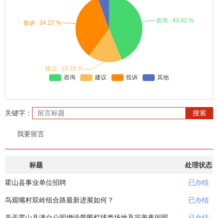
员根据留言内容、诉求，调整受理单位，以便留言诉求更快更好解
决。
四、留言办理及反馈
您的留言按照六安市人民政府办公室《关于开展市政府网站在线
回复的通知》（六政办秘〔2005〕136号）、《关于进一步加强政府
网站建设和管理的通知》（六政办明电〔2013〕56号）、《关于进一
步加强政府网站信息内容建设的通知》（六政办〔2015〕22号）、
《关于进一步规范网上留言办理工作的通知》（六政办秘〔2020〕74
号 ）等文件精神，及时给与受理、交办、督办、回复。原则上，咨询
类留言3个工作日内办结，非咨询类留言10个工作日内办结。留言办
理情况通过手机短信方式进行反馈，其中网络渠道留言您亦可通过六
关键字：
安市人民政府网“会员中心”查看留言办理进度、结果等。
五、留言选登及评价
我要留言
根据您对留言“是否公开”的许可状态以及留言内容，确定留言是
否公开。公开的留言选登在相关栏目内。留言办结后，欢迎您对答复
作满意度评价（满意、比较满意、不满意）。
标题
处理状态
霍山县事业单位招聘
已办结
鸟观嘴村双岭组合路最新进展如何？
已办结
关于霍山县潜台公园增设带围栏球类场地及完善夜间照明的建议书
已办结