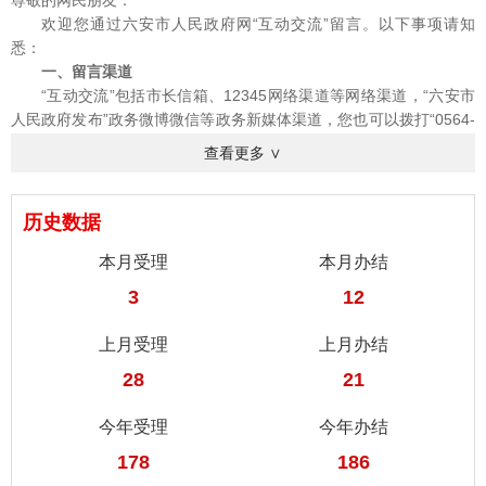
尊敬的网民朋友：
欢迎您通过六安市人民政府网“互动交流”留言。以下事项请知
悉：
一、留言渠道
“互动交流”包括市长信箱、12345网络渠道等网络渠道，“六安市
人民政府发布”政务微博微信等政务新媒体渠道，您也可以拨打“0564-
12345”电话留言。
查看更多 ∨
二、留言流程
网站渠道：根据建立完善全省统一身份认证体系工作要求，六安
市人民政府网与安徽政务服务网会员注册、登录、认证等一体化。如
历史数据
果您是六安市人民政府网（安徽政务服务网）注册用户，请登录网站
本月受理
本月办结
后留言；如您不是注册用户，请您先注册，注册完成后登录网站即可
留言。留言时填写“留言类型”、“受理单位”、“标题”、“内容”、“验证
3
12
码”等，并选择“留言是否公开”，可上传照片等附件，其中带“*”为必填
项。
上月受理
上月办结
双微渠道：可在“六安市人民政府发布”政务微博微信文章页“留言
28
21
（评论）区”或通过“私信”、“@”等方式留言。
三、留言审核
今年受理
今年办结
留言信息内容实行先审后发。参与留言即表明您已经阅读并接受
下述条款。
178
186
（一）遵守法律法规，遵循公序良俗，弘扬社会主义核心价值