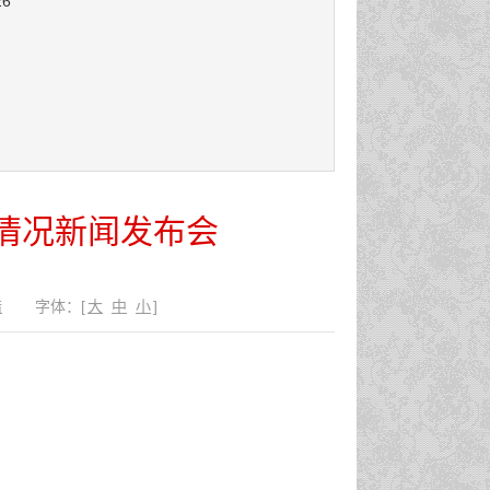
26
行情况新闻发布会
错
字体：
[
大
中
小
]