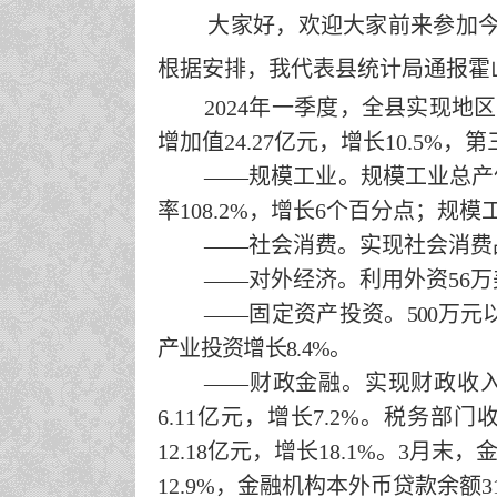
大家好，欢迎大家前来参加
根据安排，我代表县统计局通报霍
2024年一季度
，全县实现
地区
增加值
24.27
亿元，增长
10.5
%
，第
——
规模工业。
规模工业总产
率
1
08.2
%
，增长
6
个百分点；规模
——
社会消费。
实现社会消费
——对外经济。
利用外资
56
万
——固定资产投资。
500
万元
产业投资
增长
8.4
%
。
——财政金融。
实现财政收
6.11
亿元，
增长
7.2
%
。
税务部门
12.18
亿元，
增长
18.1
%
。
3
月末，
12.9
%
，金融机构
本外币
贷款余额
3