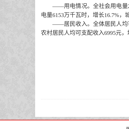
——用电情况。
全社会用电量
电量
6153
万千瓦时，增长
16.7
%
，
——居民收入。
全体居民人均
农村居民人均可支配收入
6995
元，