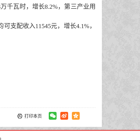
3
万千瓦时，增长
8.2
%
，第三产业用
均可支配收入
11545
元，增长
4.1
%
，
打印本页
图