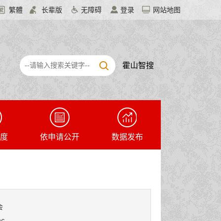
繁體
长辈版
无障碍
登录
网站地图
霍山智搜
度
依申请公开
数据发布
会