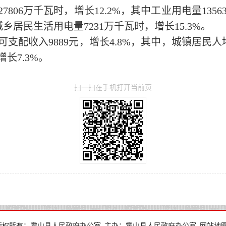
27806
万千瓦时，
增长
12.2
%
，其中工业用电量
1356
城乡居民生活用电量
7231
万千瓦时，
增长
15.3
%
。
可支配收入
9889
元，增长
4.8
%
，
其中，
城镇居民人
增长
7.3
%
。
扫一扫在手机打开当前页
版权所有：霍山县人民政府办公室
主办：霍山县人民政府办公室
网站地