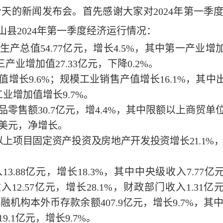
今天的新闻发布会。首先感谢大家对
2024
年第一季
山县
2024
年第一季度经济运行情况：
生产总值
54.77
亿元，增长
4.5
%
，其中第一产业增
三产业增加值
27.33
亿元，
下降
0.2
%
。
值增长
9.6
%
；规模工业销售产值增长
16.1
%
，其中
工业增加值增长
9.7
%
。
品零售额
30.7
亿元，增
4.4
%
，其中限额以上商贸单
美元，净增长
。
以上项目固定资产投资及房地产开发投资增长
21.1
%
入
13.88
亿元，
增长
18.3
%
，其中中央级收入
7.77
亿
收入
12.57
亿元，
增长
28.1
%
，
财政部门收入
1.31
亿
金融机构
本外币
存款余额
407.9
亿元，
增长
9.7
%
，其
19.1
亿元，增长
9.7
%
。