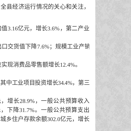
度全县经济运行情况的关心和关注，
加值
3.16
亿元，增长
3.6
%
，第二产业
出口交货值
下降
7.6
%
；规模工业产销
位实现消费品零售额增长
12.4
%
。
，其中工业项目投资增长
34.4
%
，第三
元，
增长
28.9
%
，
一般公共预算
收入
元，
下降
31.7
%
。
一般公共预算
支出
中城乡住户存款余额
302.0
亿元，增长