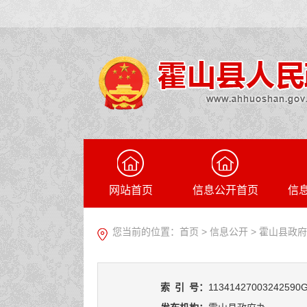
网站首页
信息公开首页
信
您当前的位置：
首页
>
信息公开
> 霍山县政
索
引
号：
11341427003242590G